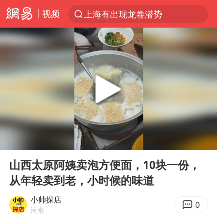
视频
上海有出现龙卷潜势
跨界融合拉长夏日经济消费链条
上海：5号线16号线浦江线全线停运
白海豚逼近浙闽沿海
今日15时起福州地铁高架区段停运
国足U17与阿森纳决赛取消 并列冠军
王艺迪2-4不敌张本美和止步4强
00:00
00:15
上门女婿出轨女邻居多年被判重婚罪
Play
Ent
full
《披荆斩棘2026》阵容官宣
山西太原阿姨卖泡方便面，10块一份，
从年轻卖到老，小时候的味道
王艺迪无缘横滨赛决赛
泰国：高度重视中国游客旅游体验
小帅探店
0
河南