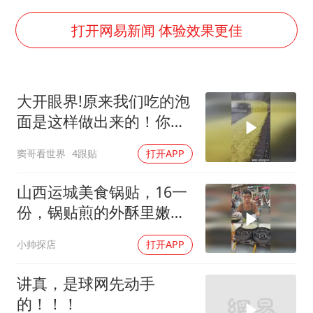
2025年小学教师减少13.19万
白海豚或提早3小时登陆
打开网易新闻 体验效果更佳
萌娃帮爷爷脱玉米 卖力干活超可爱
上海大部迎大暴雨
大开眼界!原来我们吃的泡
《龙餐馆》 冲奖
面是这样做出来的！你还
蒯曼挺进WTT横滨冠军赛女单四强
敢买吗？
窦哥看世界
4跟贴
打开APP
武契奇会见泽连斯基有何意图
构建更高水平的全民健身公共服务体系
山西运城美食锅贴，16一
份，锅贴煎的外酥里嫩，
蘸着辣油挺好吃
小帅探店
打开APP
讲真，是球网先动手
的！！！