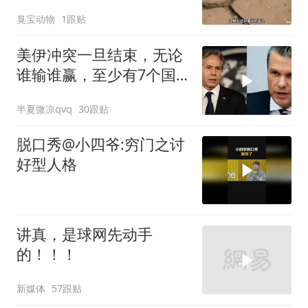
了！
臭宝动物
1跟贴
美伊冲突一旦结束，无论
谁输谁赢，至少有7个国
家，恐有亡国之忧
半夏微凉qvq
30跟贴
脱口秀@小四爷:穷门之讨
好型人格
讲真，是球网先动手
的！！！
新媒体
57跟贴