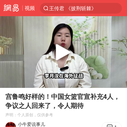
视频
王传君 《披荆斩棘》
夏日经济乘热而上 消费市场向新而行
于东来回应胖东来近25年老店年底关闭
以拒绝“和平委员会”的加沙和平计划
浙江省甬江发生2026年第1号洪水
国足U17与阿森纳决赛取消 并列冠军
独闯南太行的失联女生最后轨迹已确认
00:00
02:23
全球最大级别运输船通过长江大桥
Play
Ent
full
香港刷新1884年以来最高气温纪录
宫鲁鸣好样的！中国女篮官宣补充4人，
争议之人回来了，令人期待
央视新主播李秋莹母校发文祝贺
声明：个人原创，仅供参考
上门女婿出轨女邻居多年被判重婚罪
小牛爱说事儿