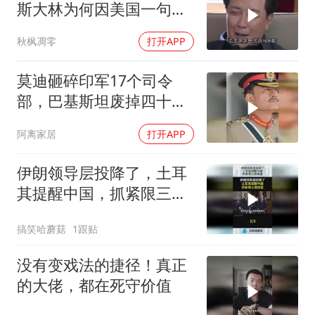
斯大林为何因美国一句话
态度大转弯？
秋枫凋零
打开APP
莫迪砸碎印军17个司令
部，巴基斯坦废掉四十年
旧制，南亚两个死敌同时
阿离家居
打开APP
变天
伊朗领导层投降了，土耳
其提醒中国，抓紧限三国
结盟！
搞笑哈蘑菇
1跟贴
没有变戏法的捷径！真正
的大佬，都在死守价值