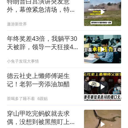
特朗普白宫演讲突发意
外，幕僚紧急清场，特朗
普出现健康疑云！
遨游新世界
年终奖差43倍，我躺平30
天被辞，领导一天狂接47
个退单电话
小兔子发现大事情
德云社史上懒师傅诞生
记！老郭一旁添油加醋
茶喝多了睡不着
6跟贴
穿山甲吃完蚂蚁就去求
偶，没想到被黑熊盯上