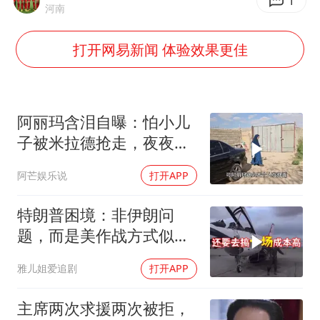
上海全力守护市民“菜篮子”
1
河南
暑期研学游升温 在旅途中增长知识
打开网易新闻 体验效果更佳
猫咪过火把节被抹成黑猫
BLG经理辟谣Bin离队
以军士兵把枪口对准中国记者
阿丽玛含泪自曝：怕小儿
云南一男子胃中取出180颗铁钉
子被米拉德抢走，夜夜难
安
曹颖儿子首次演长剧
阿芒娱乐说
打开APP
总书记点赞的非遗苗绣焕发新生机
特朗普困境：非伊朗问
题，而是美作战方式似苏
联
雅儿姐爱追剧
打开APP
主席两次求援两次被拒，