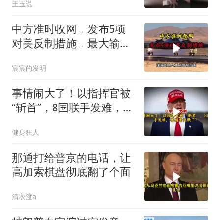
王玉说
中方准时收网，发布5项
对美反制措施，最大输家
已浮现
宸宸的发明
事情闹大了！以指挥官被
“斩首”，8国联手发难，特
朗普失声了？
健身狂人
那通打给普京的电话，让
高加索棋盘彻底翻了个面
清衣渡a