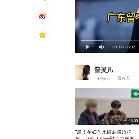
00:00
/
06:02
普灵凡
普灵凡
243粉丝
06:05
“急！孕妇羊水破裂路边拦
车，好心人助一臂之力救两