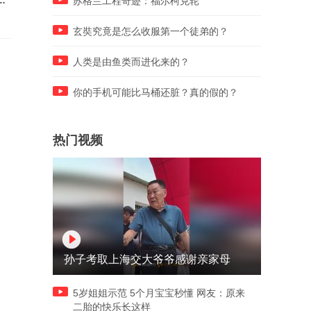
苏格兰工程奇迹：福尔柯克轮
玄奘究竟是怎么收服第一个徒弟的？
人类是由鱼类而进化来的？
你的手机可能比马桶还脏？真的假的？
热门视频
孙子考取上海交大爷爷感谢亲家母
5岁姐姐示范 5个月宝宝秒懂 网友：原来
二胎的快乐长这样