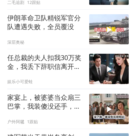
二毛追剧
12跟贴
伊朗革命卫队精锐军官分
队遭遇失败，全员覆没
深层奥秘
任总裁的夫人扣我30万奖
金，我丢下辞职信离开，
当晚她慌忙问：甲方只和
娱乐小可爱蛙
你签约
家宴上，被婆婆当众扇三
巴掌，我装傻没还手，悄
悄卖别墅搬家，8天后丈
户外阿毽
1跟贴
夫全家10人被新户主请出
家门