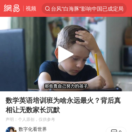
视频
台风“白海豚”影响中国已成定局
聚“绿”成势，结构转型活力足
印度暴发金迪普拉病毒
41岁女子为鼓励女儿考上985研究生
郑国霖回应去景区上班被保安拦下
24小时不关空调 电费反而更低？
陕西柞水突发泥石流致1死2失联
00:00
07:28
“梅姨”已是老年人 死刑或适用受限
Play
Ent
full
“事业单位招聘不是人情买卖”
数学英语培训班为啥永远最火？背后真
相让无数家长沉默
杭州一小区17楼玻璃幕墙爆裂
声明：个人原创，仅供参考
南大数院院长疑辞职信里写不想干了
数字化看世界