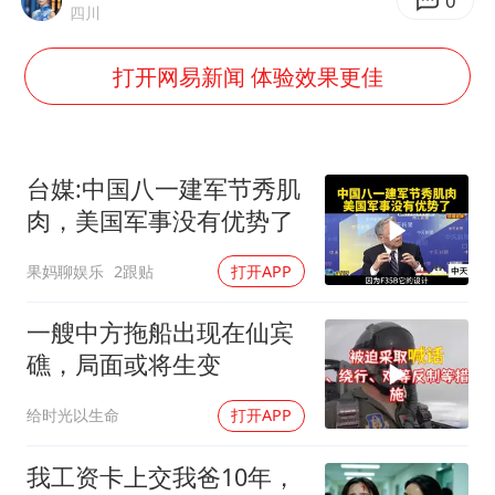
美国退回1000亿美元关税
0
四川
李亚鹏向地铁吐血女孩捐99999元
打开网易新闻 体验效果更佳
杨某某拒服兵役 不得录用为公务员
新华社权威快报|我国编制完成新版全月地质图
知识产权强国建设驶入“快车道”
台媒:中国八一建军节秀肌
要给全体职工“应休尽休”的底气
肉，美国军事没有优势了
曝张一鸣下死命令：不依赖AI蒸馏技术
果妈聊娱乐
2跟贴
打开APP
中国经济展现强大韧性和活力
一艘中方拖船出现在仙宾
礁，局面或将生变
给时光以生命
打开APP
我工资卡上交我爸10年，