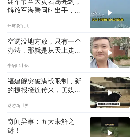
建军节当天黄岩岛亮剑，
解放军海警同时出手，菲
律宾的挑衅该收场了
环球谈军武
空调没地方放，只有一个
办法，那就是从天上走，
老师傅一招拿下
牛锅巴小钒
福建舰突破满载限制，新
的捷报接连传来，美媒已
经看得目不暇接
遨游新世界
奇闻异事：五大未解之
谜！