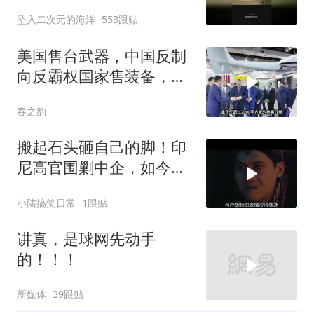
坠入二次元的海洋
553跟贴
美国售台武器，中国反制
向反霸权国家售装备，实
力即公理
春之韵
搬起石头砸自己的脚！印
尼高官围剿中企，如今烂
摊子没人收
小陆搞笑日常
1跟贴
讲真，是球网先动手
的！！！
新媒体
39跟贴