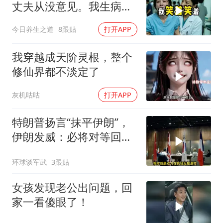
丈夫从没意见。我生病住
院急需手术费时
今日养生之道
8跟贴
打开APP
我穿越成天阶灵根，整个
修仙界都不淡定了
灰机咕咕
打开APP
特朗普扬言“抹平伊朗”，
伊朗发威：必将对等回
应，送美国进地狱
环球谈军武
3跟贴
女孩发现老公出问题，回
家一看傻眼了！