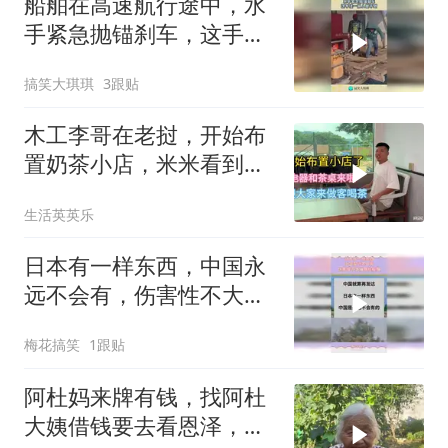
船舶在高速航行途中，水
手紧急抛锚刹车，这手法
一般人做不到！
搞笑大琪琪
3跟贴
木工李哥在老挝，开始布
置奶茶小店，米米看到会
不会后悔
生活英英乐
日本有一样东西，中国永
远不会有，伤害性不大侮
辱性极强
梅花搞笑
1跟贴
阿杜妈来牌有钱，找阿杜
大姨借钱要去看恩泽，看