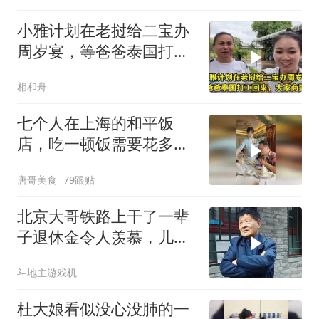
小雅计划在老挝给二宝办
周岁宴，等爸爸泰国打工
回来，大家商量办
相和舟
七个人在上海的和平饭
店，吃一顿饭需要花多少
钱？
唐哥美食
79跟贴
北京大哥铁路上干了一辈
子退休金令人羡慕，儿子
36不结婚，我不急
斗地主游戏机
杜大娘看似没心没肺的一