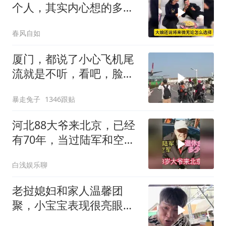
个人，其实内心想的多，
比谁都明白！
春风自如
厦门，都说了小心飞机尾
流就是不听，看吧，脸都
打肿了
暴走兔子
1346跟贴
河北88大爷来北京，已经
有70年，当过陆军和空
军，退休金多少
白浅娱乐聊
老挝媳妇和家人温馨团
聚，小宝宝表现很亮眼，
丈母娘梦想成真了！