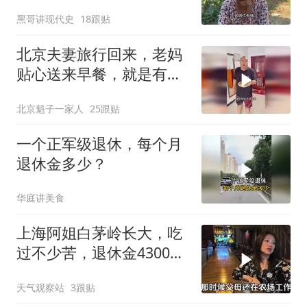
阿杜大姨怎么收拾她
黑哥讲现代史
18跟贴
北京夫妻旅行回来，老妈
贴心送来早餐，就是有点
糊
北京魁子一家人
25跟贴
一个正军级退休，每个月
退休金多少？
华庭讲美食
上海阿姐白茅岭长大，吃
过不少苦，退休金4300
元，全交给母亲
天气观察站
3跟贴