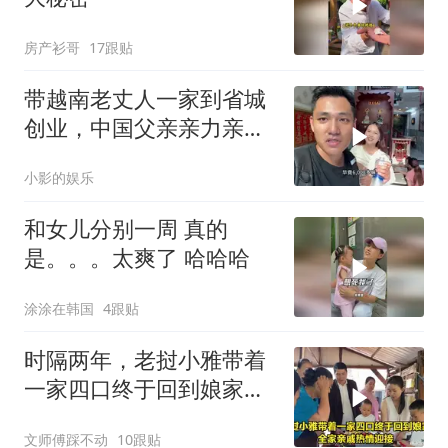
房产衫哥
17跟贴
带越南老丈人一家到省城
创业，中国父亲亲力亲
为，这发展确实不错
小影的娱乐
和女儿分别一周 真的
是。。。太爽了 哈哈哈
涂涂在韩国
4跟贴
时隔两年，老挝小雅带着
一家四口终于回到娘家，
全家亲戚热情迎接
文师傅踩不动
10跟贴