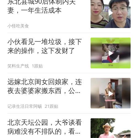
东北县城90后体制内夫
妻，一年生活成本
小怪吃美食
小伙看见一堆垃圾，接下
来的操作，这下发财了
笑料生产线
1跟贴
远嫁北京闺女回娘家，连
夜去婆婆家搬东西，公公
笑她像贼
记录生活日常阿蜴
21跟贴
北京天坛公园，大爷谈看
病难没有不排队的，看个