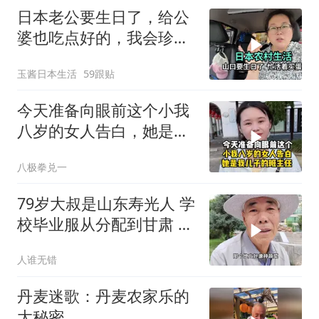
日本老公要生日了，给公
婆也吃点好的，我会珍惜
这个重组家庭
玉酱日本生活
59跟贴
今天准备向眼前这个小我
八岁的女人告白，她是我
儿子的班主任
八极拳兑一
79岁大叔是山东寿光人 学
校毕业服从分配到甘肃 一
待
人谁无错
丹麦迷歌：丹麦农家乐的
大秘密