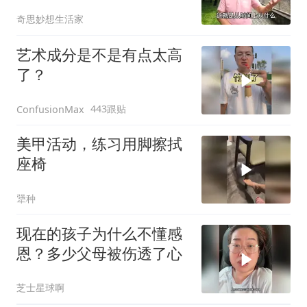
腰疼上下楼来回跑
奇思妙想生活家
艺术成分是不是有点太高
了？
443跟贴
ConfusionMax
美甲活动，练习用脚擦拭
座椅
犟种
现在的孩子为什么不懂感
恩？多少父母被伤透了心
芝士星球啊