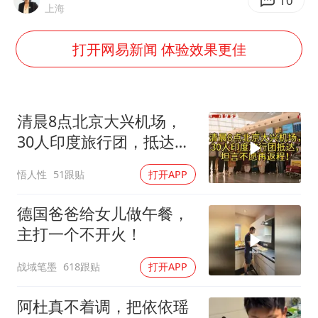
10
上海
上半年国内居民出游人次34.63亿
打开网易新闻 体验效果更佳
22岁女生独闯南太行失联12天
薛之谦杭州站演唱会取消
张本智和：零封向鹏不意外
清晨8点北京大兴机场，
今年第二强台风将带来多大影响
30人印度旅行团，抵达，
坦言不愿再返程！
“准2万亿”之城点名支持三所大学
悟人性
51跟贴
打开APP
习近平心系体育强国建设
德国爸爸给女儿做午餐，
主打一个不开火！
战域笔墨
618跟贴
打开APP
阿杜真不着调，把依依瑶