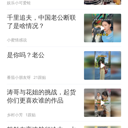
娱乐小可爱蛙
千里追夫，中国老公断联
了是啥情况？
小蜜情感说
是你吗？老公
番茄小朋友呀
21跟贴
涛哥与花姐的挑战，起货
你们更喜欢谁的作品
乡村小芳
1跟贴