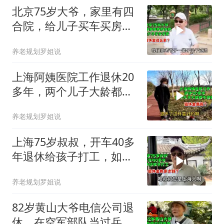
北京75岁大爷，家里有四
合院，给儿子买车买房，
退休金这么多？
养老规划罗姐说
上海阿姨医院工作退休20
多年，两个儿子大龄都不
结婚，退休金高吗
养老规划罗姐说
上海75岁叔叔，开车40多
年退休给孩子打工，如今
退休金有多少钱？
养老规划罗姐说
82岁黄山大爷电信公司退
休，在空军部队当过兵，