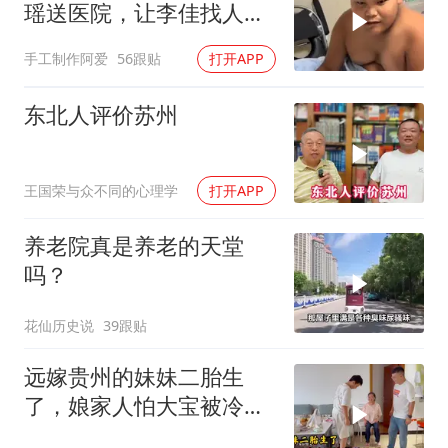
瑶送医院，让李佳找人看
孩子吧！
手工制作阿爱
56跟贴
打开APP
东北人评价苏州
王国荣与众不同的心理学
打开APP
养老院真是养老的天堂
吗？
花仙历史说
39跟贴
远嫁贵州的妹妹二胎生
了，娘家人怕大宝被冷
落，买礼物讨欢喜