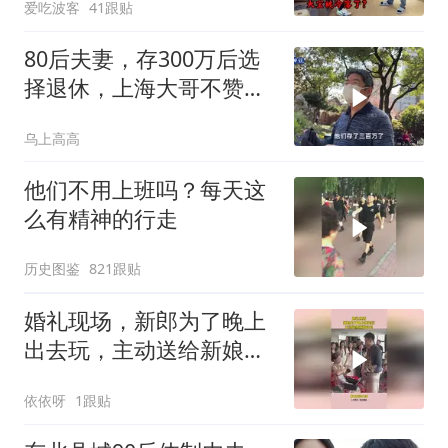
爱吃波客
41跟贴
80后夫妻，存300万后选
择退休，上海大哥不赞同
他们的选择
乌上高高
他们不用上班吗？每天这
么有精神的行走
历史图鉴
821跟贴
婚礼现场，新郎为了晚上
出去玩，主动送给新娘包
包
依依呀
1跟贴