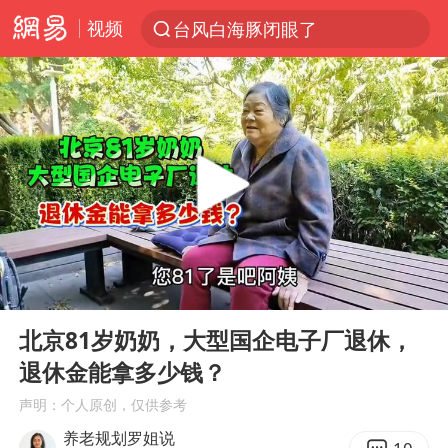
台风白海豚闭眼了
视频
“China Cool”火了，老外爱上中国避暑游
香港宏福苑火灾或由烟头引起
浙江台州《告全体市民书》
美拟年底前首次测试“金穹”反导系统
四川宜宾3.4级地震
网约车司机充电时猝死保险拒赔
00:00
03:20
陕西柞水泥石流已致2死 仍有1人失联
Play
Ent
full
泰国初中生饮弹自尽前开了26枪
北京81岁奶奶，大型国企电子厂退休，
退休金能拿多少钱？
多所高校取消艺考
声明：个人原创，仅供参考
店主称换“青海拉面”招牌后生意更好
养老规划罗姐说
伊斯兰版北约来了吗