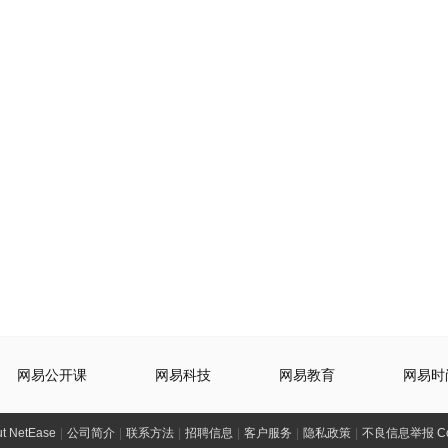
网易公开课
网易科技
网易教育
网易时
t NetEase
|
公司简介
|
联系方法
|
招聘信息
|
客户服务
|
隐私政策
|
不良信息举报 Comp