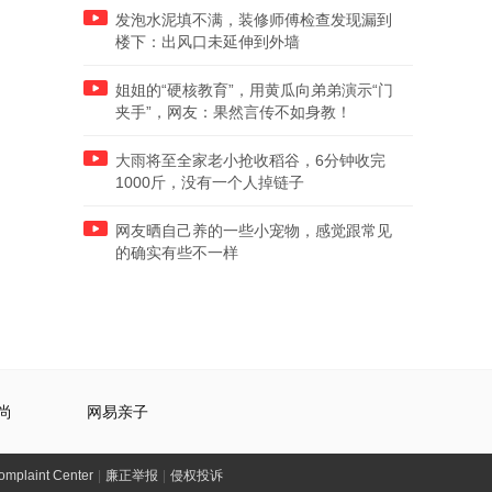
发泡水泥填不满，装修师傅检查发现漏到
楼下：出风口未延伸到外墙
姐姐的“硬核教育”，用黄瓜向弟弟演示“门
夹手”，网友：果然言传不如身教！
大雨将至全家老小抢收稻谷，6分钟收完
1000斤，没有一个人掉链子
网友晒自己养的一些小宠物，感觉跟常见
的确实有些不一样
尚
网易亲子
laint Center
|
廉正举报
|
侵权投诉