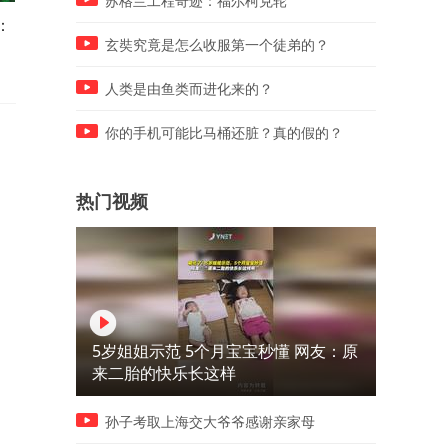
苏格兰工程奇迹：福尔柯克轮
：
Moon换英雄了，从头拼到
开局7分钟，经典火魔塔，浪
尾，无限攻防！魔兽争霸3
漫 vs Moon！魔兽争霸3
玄奘究竟是怎么收服第一个徒弟的？
人类是由鱼类而进化来的？
你的手机可能比马桶还脏？真的假的？
热门视频
5岁姐姐示范 5个月宝宝秒懂 网友：原
来二胎的快乐长这样
孙子考取上海交大爷爷感谢亲家母