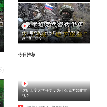
俄军坦克兵潜伏敌后半年，T-72变
身“地下堡垒”
今日推荐
这所印度大学开学，为什么我国如此重
视？
0
16:50
11:15