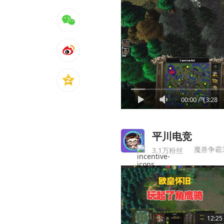
00:00
/
13:28
平川电竞
魔兽争霸
3.1万粉丝
12:25