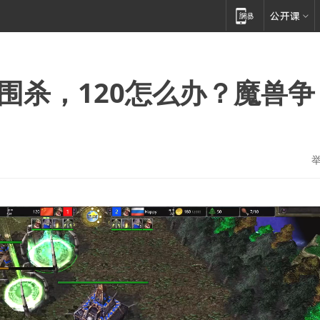
就围杀，120怎么办？魔兽争