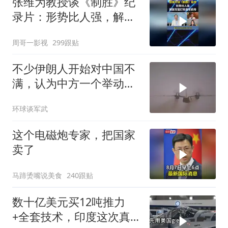
张维为教授谈《制胜》纪
录片：形势比人强，解放
军能打败美军航母！
周哥一影视
299跟贴
不少伊朗人开始对中国不
满，认为中方一个举动，
毁了德黑兰的大计
环球谈军武
这个电磁炮专家，把国家
卖了
马蹄烫嘴说美食
240跟贴
数十亿美元买12吨推力
+全套技术，印度这次真