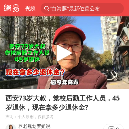
视频
“白海豚”最新位置公布
光影经济撬动暑期消费新蓝海
白海豚10级风圈已触及浙江台州
以军士兵把枪口对准中国记者
谢霆锋演唱会隔空祝王菲生日快乐
方桃子代言广告视频已下架
河南警方公开征集黑恶犯罪线索
00:00
03:16
辽宁省深化扫黑除恶专项斗争
Play
Ent
full
WTT横滨冠军赛女单四强国乒占三席
西安73岁大叔，党校后勤工作人员，45
岁退休，现在拿多少退休金?
浙江省发出今年第2号指挥长令
声明：个人原创，仅供参考
一周大涨超7% 金价为何突然上涨
养老规划罗姐说