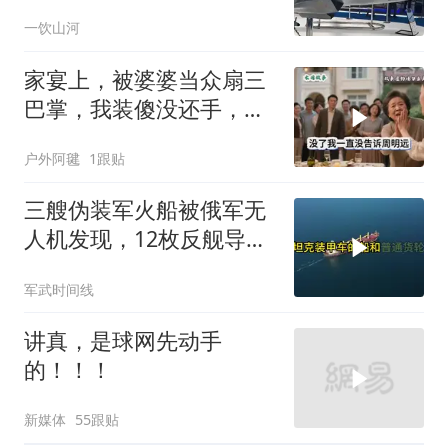
要搞定航发
一饮山河
家宴上，被婆婆当众扇三
巴掌，我装傻没还手，悄
悄卖别墅搬家，8天后丈
户外阿毽
1跟贴
夫全家10人被新户主请出
家门
三艘伪装军火船被俄军无
人机发现，12枚反舰导弹
送入海底，乌军后勤命脉
军武时间线
遭重锤
讲真，是球网先动手
的！！！
新媒体
55跟贴