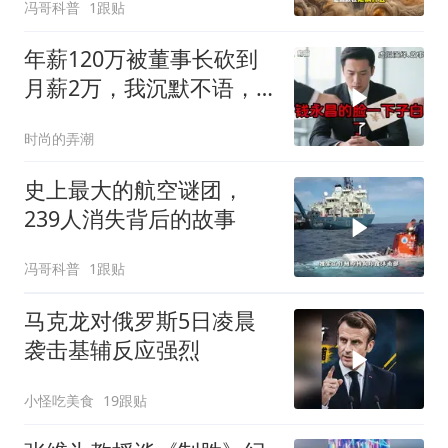
冯哥科普
1跟贴
年薪120万被董事长砍到
月薪2万，我沉默不语，
当天竞品出12倍薪资挖走
时尚的弄潮
我
史上最大的航空谜团，
239人消失背后的故事
冯哥科普
1跟贴
马克龙对俄罗斯5日凌晨
袭击基辅反应强烈
小怪吃美食
19跟贴