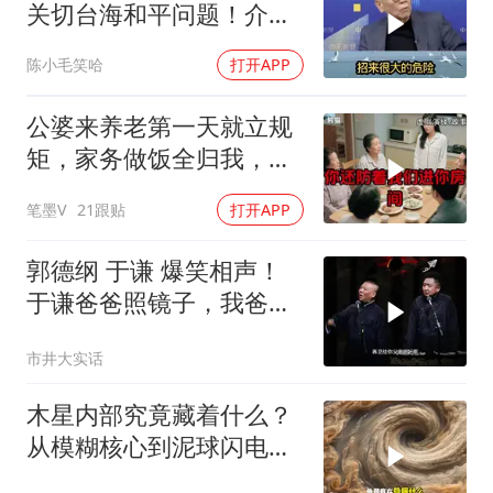
关切台海和平问题！介文
汲：手伸的太长了
陈小毛笑哈
打开APP
公婆来养老第一天就立规
矩，家务做饭全归我，老
公点头，我一句话令全桌
笔墨V
21跟贴
打开APP
寂静
郭德纲 于谦 爆笑相声！
于谦爸爸照镜子，我爸爸
东方不败呀，两口子长反
市井大实话
了
木星内部究竟藏着什么？
从模糊核心到泥球闪电，
重塑太阳系起源