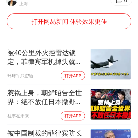
生产也能“拼单”了
0
上海
央视新主播李秋莹孙亚鹏亮相
打开网易新闻 体验效果更佳
情侣在平潭拍日出时坠崖致一死一伤
吴宜泽回应晋级中国赛16强
河南刑案嫌犯被抓 逃窜时伤害多人
被40公里外火控雷达锁
娜扎称眼睛恢复情况不太妙
定，菲律宾军机掉头就
跑，欧盟1500万也救不了
三警齐发！多地10级以上雷暴大风
环球军武密语
打开APP
场
乐享全民健身 共筑健康中国
惹祸上身，朝鲜昭告全世
界：绝不放任日本撒野！
高市还能硬撑多久
往事在未来
打开APP
被中国制裁的菲律宾防长