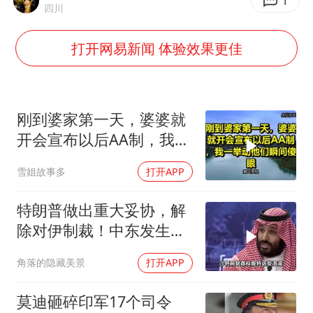
新疆一婚礼线上邀请引热议
1
四川
世界第1特鲁姆普斯诺克中国赛一轮游
打开网易新闻 体验效果更佳
美将每月供乌爱国者拦截导弹
云南一男子胃中取出180颗铁钉
以军士兵把枪口对准中国记者
刚到婆家第一天，婆婆就
“开学三件套”全线暴涨
开会宣布以后AA制，我一
举动他们瞬间傻眼！
奋力开创中国式现代化建设新局面
雪姐故事多
打开APP
特朗普做出重大妥协，解
除对伊制裁！中东发生怎
样的巨变？
角落的隐藏美景
打开APP
莫迪砸碎印军17个司令