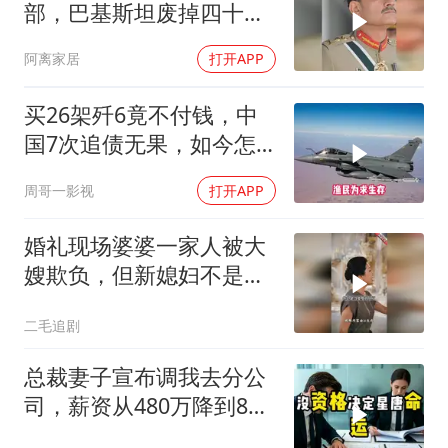
部，巴基斯坦废掉四十年
旧制，南亚两个死敌同时
阿离家居
打开APP
变天
买26架歼6竟不付钱，中
国7次追债无果，如今怎
样了？
周哥一影视
打开APP
婚礼现场婆婆一家人被大
嫂欺负，但新媳妇不是好
惹的！
二毛追剧
总裁妻子宣布调我去分公
司，薪资从480万降到8
万，我递交辞呈