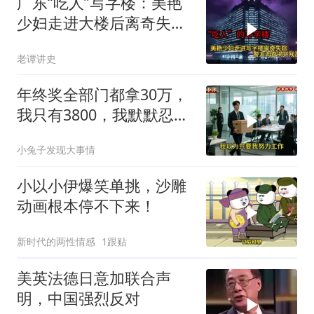
广东“吃人”写字楼：美艳
少妇走进大楼后离奇失
踪，警方调查揭开残忍真
老谭讲史
相
年终奖全部门都拿30万，
我只有3800，我默默忍
受，七天后合同到期我离
小兔子发现大事情
职
小以小伊爆笑单挑，沙雕
动画根本停不下来！
新时代的两性情感
1跟贴
美英法德日意加联合声
明，中国强烈反对