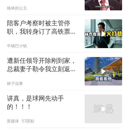
格林的公主
陪客户考察时被主管停
职，我转身订了高铁票。
2小时后总监急疯了：12
牛锅巴小钒
亿合同没你根本签不了
遭新任领导开除刚到家，
总裁妻子勒令我立刻返
岗，我直言她无权命令我
林子说事
讲真，是球网先动手
的！！！
新媒体
57跟贴