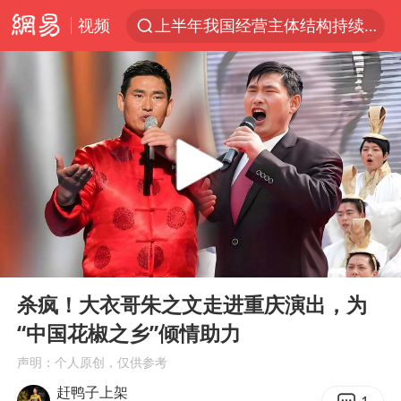
视频
上半年我国经营主体结构持续优化
俄称边境州遭乌大规模袭击已致13伤
《披荆斩棘2026》阵容官宣
全球最大级别运输船通过长江大桥
白海豚北上或致京津冀暴雨
10余省份将出现强风雨 局地特大暴雨
国足U17与阿森纳决赛取消 并列冠军
00:00
01:49
《龙餐馆》 冲奖
Play
Ent
full
构建更高水平的全民健身公共服务体系
杀疯！大衣哥朱之文走进重庆演出，为
“中国花椒之乡”倾情助力
上门女婿出轨女邻居多年被判重婚罪
声明：个人原创，仅供参考
香港刷新1884年以来最高气温纪录
赶鸭子上架