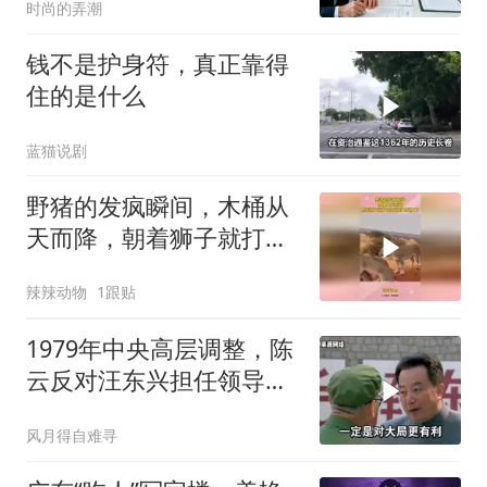
时尚的弄潮
钱不是护身符，真正靠得
住的是什么
蓝猫说剧
野猪的发疯瞬间，木桶从
天而降，朝着狮子就打去
知道自己玩大了
辣辣动物
1跟贴
1979年中央高层调整，陈
云反对汪东兴担任领导职
务
风月得自难寻