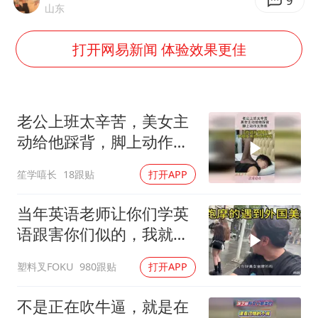
陕西柞水遭遇暴雨五千余户群众转移
9
山东
汕头市政府被约谈
打开网易新闻 体验效果更佳
嘲讽周星驰无儿女没朋友 李修贤道歉
董路致歉：泰国10岁黑人父母是伪造的
外交部回应日本将中国列为最大挑战
老公上班太辛苦，美女主
坚持党全面领导和党中央集中统一领导
动给他踩背，脚上动作太
熟练！
笙学嘻长
18跟贴
打开APP
当年英语老师让你们学英
语跟害你们似的，我就是
吃了没有文化的亏
塑料叉FOKU
980跟贴
打开APP
不是正在吹牛逼，就是在