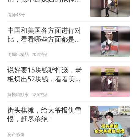
使
绳师48号
中国和美国各方面进行对
比，看看哪些方面都是谁
领先
周周出精品
202跟贴
说好要15块钱驴打滚，老
板切出52块钱，看看美女
怎么整治大爷
搞怪幽默家
426跟贴
街头棋摊，给大爷报仇雪
恨，赶尽杀绝！
房产衫哥