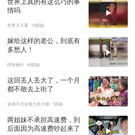
世界上真的有这么巧的事
情吗
世界天天看
19跟贴
嫁给这样的老公，到底有
阿朱丽叶
49跟贴
这回丢人丢大了，一个月
都不敢去上街了
俞涛不光会做九转大肠
1跟贴
两姐妹不承担高速费，到
后面因为高速费吵起来了