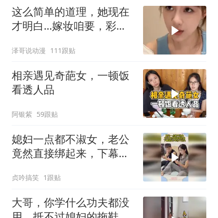
这么简单的道理，她现在
才明白…嫁妆咱要，彩礼
咱也给！
泽哥说动漫
111跟贴
相亲遇见奇葩女，一顿饭
看透人品
阿银紫
59跟贴
媳妇一点都不淑女，老公
竟然直接绑起来，下幕媳
妇3年抬不起头
贞吟搞笑
1跟贴
大哥，你学什么功夫都没
用，抵不过媳妇的拖鞋好