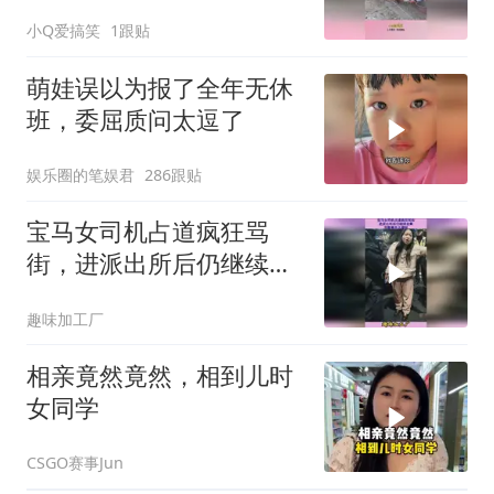
原来是有人在捣鬼！
小Q爱搞笑
1跟贴
萌娃误以为报了全年无休
班，委屈质问太逗了
娱乐圈的笔娱君
286跟贴
宝马女司机占道疯狂骂
街，进派出所后仍继续发
飙，完整事件大揭秘
趣味加工厂
相亲竟然竟然，相到儿时
女同学
CSGO赛事Jun