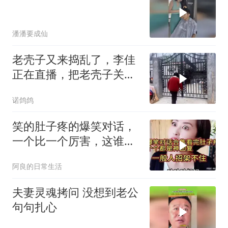
潘潘要成仙
老壳子又来捣乱了，李佳
正在直播，把老壳子关在
大门外一天没开门
诺鸽鸽
笑的肚子疼的爆笑对话，
一个比一个厉害，这谁招
架得住！
阿良的日常生活
夫妻灵魂拷问 没想到老公
句句扎心