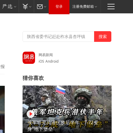
登录
注册免费邮箱
网易新闻
iOS
Android
举报
猜你喜欢
俄军坦克兵潜伏敌后半年，T-72变
身“地下堡垒”