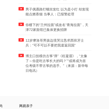
男子偶遇路灯螺丝发红 以为是小灯 却发现
能点燃香烟 当事人：已报警处理
你楼下的“兰州拉面”或改名“青海拉面”，天
津72家面馆已集体更换招牌
12岁摩洛哥男孩边境哭泣恳求西班牙士
兵：“可不可以不要把我遣返回国”
博主口技模仿古筝“弹”《枉凝眉》，“太像
了～你是吃古筝长大的吗？”“或将成为首
位考级不带古筝的选手。”（来源：新华每
日电讯）
尚
网易亲子