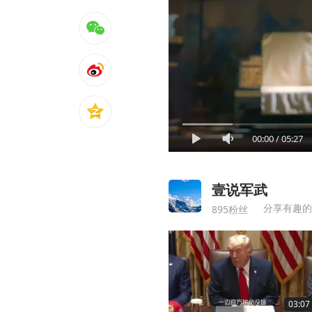
00:00
/
05:27
壹说军武
分享有趣的
895粉丝
03:07