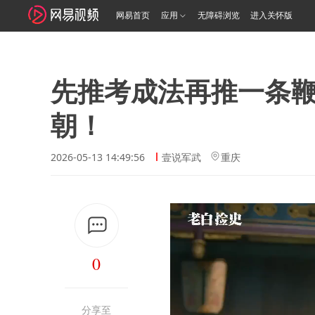
网易首页
应用
无障碍浏览
进入关怀版
先推考成法再推一条
朝！
2026-05-13 14:49:56
壹说军武
重庆
0
分享至