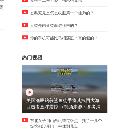
苏格兰工程奇迹：福尔柯克轮
谎
星爷名场面：难以复刻的周星
员工不消费，产品卖何处？
驰传奇
易号揭秘
玄奘究竟是怎么收服第一个徒弟的？
人类是由鱼类而进化来的？
你的手机可能比马桶还脏？真的假的？
热门视频
美国渔民钓获鲨鱼徒手将其拽回大海
目击者直呼震惊 （视频来源：参考消
息）
东北女子到山西玩错过饭点，找了十几个
饭馆都没开门：午休到几点