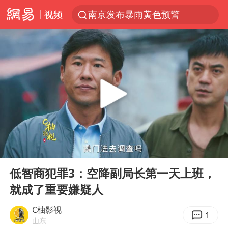
视频
南京发布暴雨黄色预警
上海：5号线16号线浦江线全线停运
上半年我国经营主体结构持续优化
上海有出现龙卷潜势
上海全域长途客运班次全部停运
今日15时起福州地铁高架区段停运
白海豚逼近浙闽沿海
00:00
03:18
1枚就能让航母瘫痪 轰-6J实力有多强
Play
Ent
full
王艺迪2-4不敌张本美和止步4强
低智商犯罪3：空降副局长第一天上班，
就成了重要嫌疑人
国足U17与阿森纳决赛取消 并列冠军
上门女婿出轨女邻居多年被判重婚罪
C柚影视
1
山东