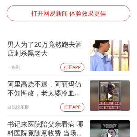
王传君 《披荆斩棘》
2025年小学教师减少13.19万
打开网易新闻 体验效果更佳
王艺迪无缘横滨赛决赛
泰国：高度重视中国游客旅游体验
男人为了20万竟然跑去酒
于东来直播和胖东来核心团队开会
店刺杀黑老大
上海大部迎大暴雨
一条剧
打开APP
《龙餐馆》 冲奖
蒯曼挺进WTT横滨冠军赛女单四强
阿里高烧不退，阿丽玛仍
不知悔改，老太婆冷血引
构建更高水平的全民健身公共服务体系
众怒
白浅娱乐聊
打开APP
书记来医院陪父亲看病 哪
料医院竟随意收费 当场告