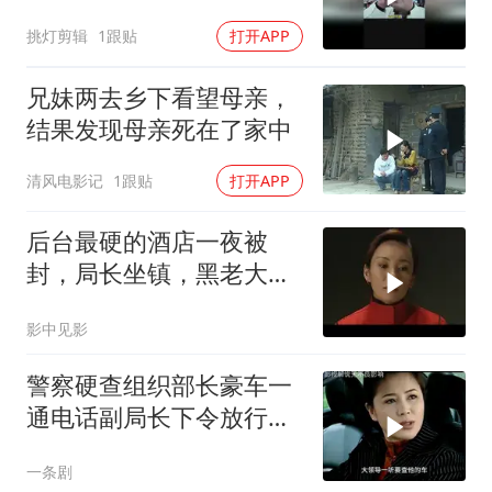
到法院
挑灯剪辑
1跟贴
打开APP
兄妹两去乡下看望母亲，
结果发现母亲死在了家中
清风电影记
1跟贴
打开APP
后台最硬的酒店一夜被
封，局长坐镇，黑老大再
厉害都没用
影中见影
警察硬查组织部长豪车一
通电话副局长下令放行，
刑警队长拉住
一条剧