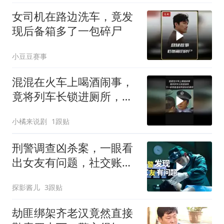
女司机在路边洗车，竟发
现后备箱多了一包碎尸
小豆豆赛事
混混在火车上喝酒闹事，
竟将列车长锁进厕所，下
一秒乘警直接带部队抓捕
小橘来说剧
1跟贴
他
刑警调查凶杀案，一眼看
出女友有问题，社交账号
成破案关键
探影酱儿
3跟贴
劫匪绑架齐老汉竟然直接