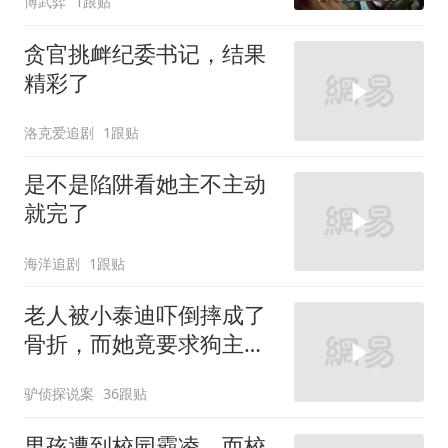
博武弈
1跟贴
贪官挑衅纪委书记，结果
精彩了
洛克爱追剧
1跟贴
是不是陷阱看她主不主动
就完了
海洋追剧
1跟贴
老人被小泰迪吓倒摔成了
骨折，而她竟要求狗主人
赔偿20多万
驴侦探说案
36跟贴
男孩遭到校园霸凌，而校