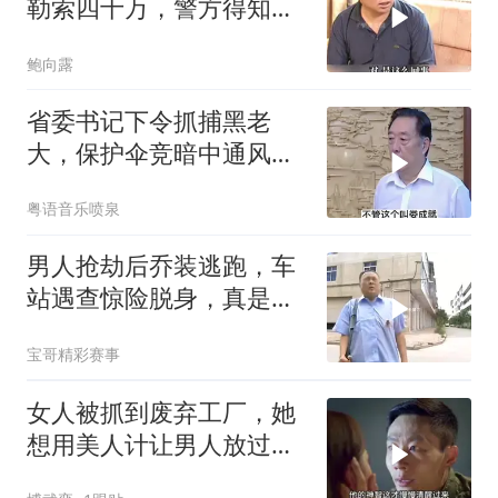
勒索四十万，警方得知后
展开秘密调查
鲍向露
省委书记下令抓捕黑老
大，保护伞竞暗中通风报
信，不料被当场抓住
粤语音乐喷泉
男人抢劫后乔装逃跑，车
站遇查惊险脱身，真是太
精彩了
宝哥精彩赛事
女人被抓到废弃工厂，她
想用美人计让男人放过自
己，没想到男人是个奇葩