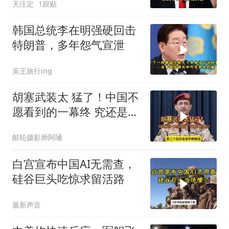
天注定
1跟贴
韩国总统李在明强硬回击
特朗普，多年怨气宣泄
吴王旅行ing
胡塞武装太 猛了！中国不
愿看到的一幕终 究还是发
生了！
邮轮摄影师阿嗵
白宫宣布中国AI无需查，
硅谷巨头吃惊求留活路
最新声音