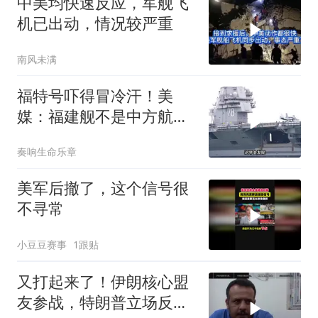
中美均快速反应，军舰飞
机已出动，情况较严重
南风未满
福特号吓得冒冷汗！美
媒：福建舰不是中方航母
终点，而是新起点！
奏响生命乐章
美军后撤了，这个信号很
不寻常
小豆豆赛事
1跟贴
又打起来了！伊朗核心盟
友参战，特朗普立场反