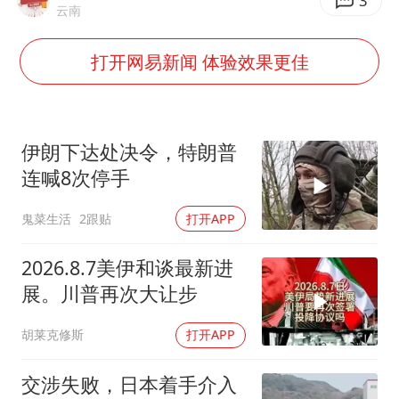
SK海力士回应“或出售重庆工厂”传闻
3
云南
大疆错失宇树
打开网易新闻 体验效果更佳
周星驰妈妈现身香港首映礼
56岁刘奕君跟13岁女儿合跳
“还不如不放假”
伊朗下达处决令，特朗普
从科技创新看开局起步的时与势
连喊8次停手
鬼菜生活
2跟贴
打开APP
2026.8.7美伊和谈最新进
展。川普再次大让步
胡莱克修斯
打开APP
交涉失败，日本着手介入