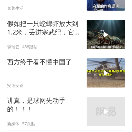
转，英法德俄选边站
鬼菜生活
假如把一只螳螂虾放大到
1.2米，丢进寒武纪，它能
战胜当代霸主吗
璩瑞云
488跟贴
西方终于看不懂中国了
安逸安逸
讲真，是球网先动手
的！！！
新媒体
57跟贴