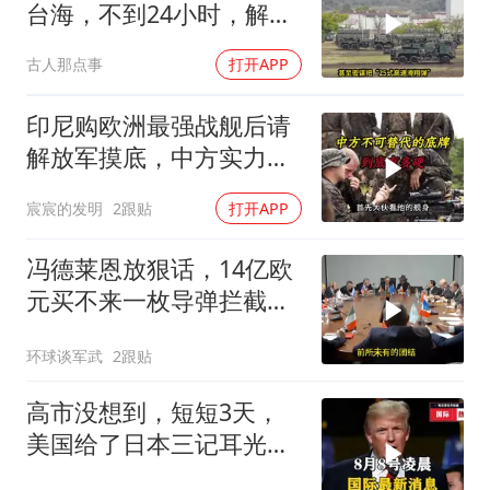
台海，不到24小时，解放
军军机3路出动
古人那点事
打开APP
印尼购欧洲最强战舰后请
解放军摸底，中方实力几
何？
宸宸的发明
2跟贴
打开APP
冯德莱恩放狠话，14亿欧
元买不来一枚导弹拦截！
基辅的夜，太黑了
环球谈军武
2跟贴
高市没想到，短短3天，
美国给了日本三记耳光，
根本不顾日本死活