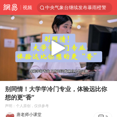
视频
中央气象台继续发布暴雨橙警
费大厨口号更改 不再宣传小炒肉大王
成都多趟列车临时停运
路虎卫士110 HSE限时降价
我国发现稀散金属独立新矿物——乌斯河锗矿
部分银行上调存款利率
演员秦焰去世 曾出演《狂飙》
00:00
04:11
河南启动防汛四级应急响应
Play
Ent
full
朱一龙的鼻子怎么了
别同情！大学学冷门专业，体验远比你
想的更“香”
白海豚突然大拐弯 走出罕见路线
声明：个人原创，仅供参考
三预警齐发 11个省份有大到暴雨
唐老师小课堂