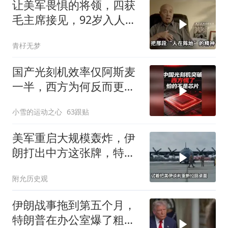
让美军畏惧的将领，四获
毛主席接见，92岁入人民
大会堂
青杍无梦
国产光刻机效率仅阿斯麦
一半，西方为何反而更
慌？
小雪的运动之心
63跟贴
美军重启大规模轰炸，伊
朗打出中方这张牌，特朗
普敢不敢接
附允历史观
伊朗战事拖到第五个月，
特朗普在办公室爆了粗