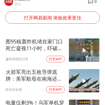
“银行午休1.5小时”留个窗口行不行
0
四川
你常吃的兰州拉面要改名了
打开网易新闻 体验效果更佳
41岁女子为鼓励女儿考上985研究生
陕西柞水遭遇暴雨五千余户群众转移
董路致歉：泰国10岁黑人父母是伪造的
图95核轰炸机堵在家门口
一枚俄导弹都没击落 泽连斯基发声
死亡凝视11小时，吓破胆
总书记关心百姓身边这些民生大事
的日本多绝望？
趣味萌宠的日常
打开APP
火箭军亮出五枚导弹底
牌：美军航母在南海还有
安全区吗？
附允历史观
打开APP
电量仅剩3%！乌军单机穿