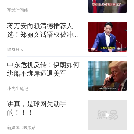
口，前外交官警告：本土
军武时间线
可能要挨打了
蒋万安向赖清德推荐人
选！郑丽文话语权被冲击
却有人比她更着急？
健身狂人
中东危机反转！伊朗如何
绑船不绑岸逼退美军
小先生笔记
讲真，是球网先动手
的！！！
新媒体
39跟贴