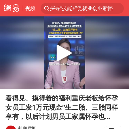
视频
探寻“技能+”促就业创业新路
被泰航拒载中国乘客：免费改签没兑现
台风白海豚或在华东沿海登陆
38岁山东财大教授刘海明逝世
因凡蒂诺首次公开道歉
FIFA官方支持因凡蒂诺
人贩子“梅姨”真实姓名曝光
00:00
00:31
《Monica》填词人黎彼得去世
Play
Ent
full
谷歌首席科学家Jeff Dean离职创业
看得见、摸得着的福利重庆老板给怀孕
女员工发1万元现金“生二胎、三胎同样
如何把百年大党建设得更加坚强有力
享有，以后计划男员工家属怀孕也...
多专业取消艺考 文化工作者要有文化
封面新闻