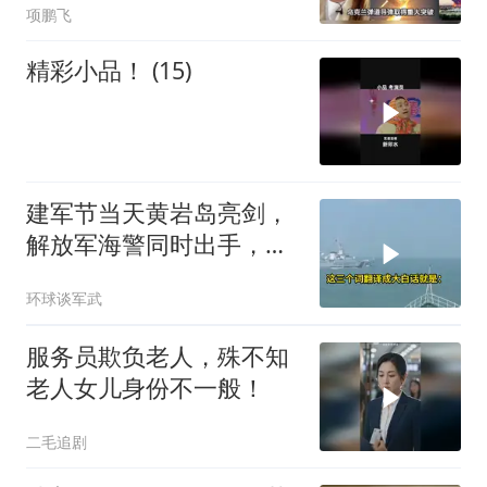
项鹏飞
精彩小品！ (15)
建军节当天黄岩岛亮剑，
解放军海警同时出手，菲
律宾的挑衅该收场了
环球谈军武
服务员欺负老人，殊不知
老人女儿身份不一般！
二毛追剧