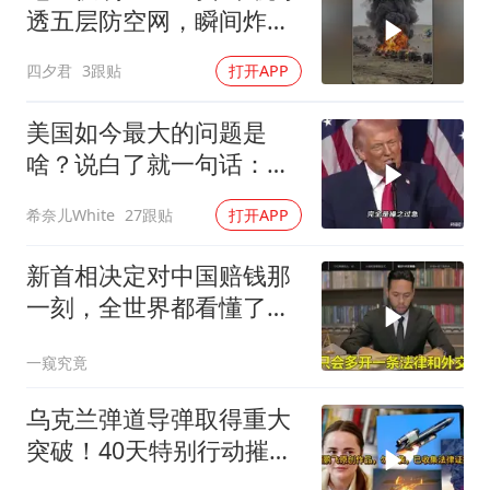
透五层防空网，瞬间炸飞
俄军车队
四夕君
3跟贴
打开APP
美国如今最大的问题是
啥？说白了就一句话：战
略连贯性太差！
希奈儿White
27跟贴
打开APP
新首相决定对中国赔钱那
一刻，全世界都看懂了：
不能对华继续天真
一窥究竟
乌克兰弹道导弹取得重大
突破！40天特别行动摧毁
百个战略目标