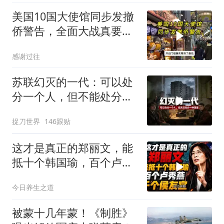
美国10国大使馆同步发撤
侨警告，全面大战真要来
了？
感谢过往
苏联幻灭的一代：可以处
分一个人，但不能处分一
种渴望
捉刀世界
146跟贴
这才是真正的郑丽文，能
抵十个韩国瑜，百个卢秀
燕，千个侯友宜
今日养生之道
被蒙十几年蒙！《制胜》