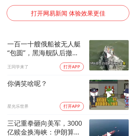
百花奖开幕式
胡彦斌韩磊 谁帮谁
打开网易新闻 体验效果更佳
我国外贸延续良好增长态势
国防部：中国军队坚决反制任何闹海挑衅图谋
一百一十艘俄船被无人艇
“新疆阿勒泰八月能滑雪”不实
“包圆”，黑海舰队后撤数
女儿为争财产堵门阻挠父亲出殡
百里，制海权彻底易手
王同学来了
打开APP
U17国足点球大战淘汰河床晋级决赛
夯实基础开新局
你俩笑啥呢？
星光乐世界
打开APP
三记重拳砸向美军，3000
亿赎金换海峡：伊朗算准