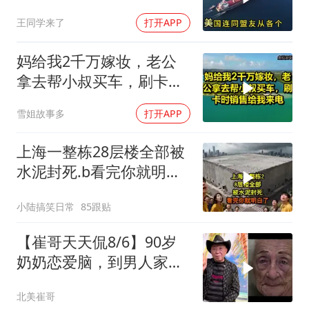
了特朗普不敢还手
王同学来了
打开APP
妈给我2千万嫁妆，老公
拿去帮小叔买车，刷卡时
销售给我来电！
雪姐故事多
打开APP
上海一整栋28层楼全部被
水泥封死.b看完你就明白
了..s
小陆搞笑日常
85跟贴
【崔哥天天侃8/6】90岁
奶奶恋爱脑，到男人家索
吻求爱
北美崔哥