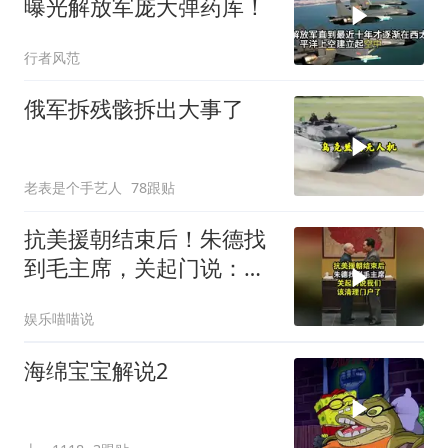
曝光解放军庞大弹药库！
行者风范
俄军拆残骸拆出大事了
老表是个手艺人
78跟贴
抗美援朝结束后！朱德找
到毛主席，关起门说：我
们该清理门户了
娱乐喵喵说
海绵宝宝解说2