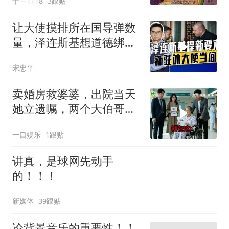
十一1118
3跟贴
让大使摸排所在国导弹数
量，泽连斯基想道德绑架
援乌国，黔驴技穷
宋忠平
卖婚房救婆婆，出院当天
她立遗嘱，两个大伯哥傻
眼
一口娱乐
1跟贴
讲真，是球网先动手
的！！！
新媒体
39跟贴
论背景音乐的重要性！！