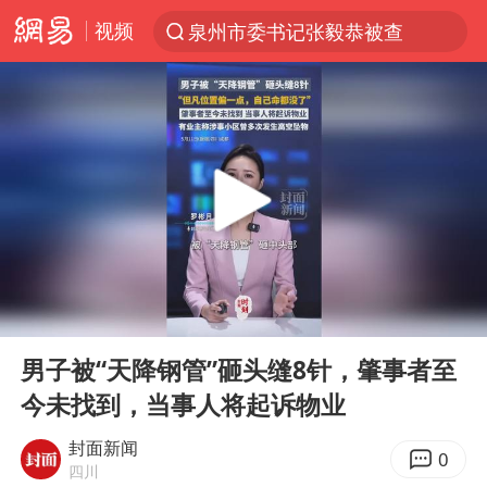
视频
泉州市委书记张毅恭被查
“电影+”如何激发千亿级消费新活力？
上海：台风白海豚或将带来龙卷风
陈垣宇0-3张禹珍 国乒男单全军覆没
秋天的第一杯奶茶到底有多火
中巨芯：上半年归母净利润1405.77万元
四川宜宾高县4.9级地震致1死
00:00
00:39
东航：国内客票提前14天免费退改
Play
Ent
full
美股存储板块集体大跌
男子被“天降钢管”砸头缝8针，肇事者至
今未找到，当事人将起诉物业
日本试射“战斧”导弹，国防部回应
广东雷州通报特教老师招聘违规事件
封面新闻
0
四川