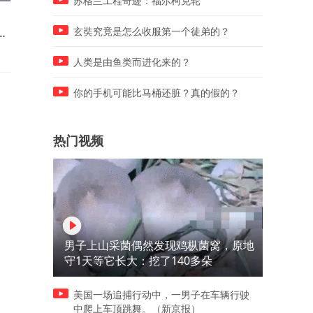
苏格兰工程奇迹：福尔柯克轮
买哑铃的钱省下了！1.55
迪丽热巴亮相品牌晚宴再次
积
升“哑铃矿泉水”走红，单瓶约
演耳环消失术，生图怎么能
玄奘究竟是怎么收服第一个徒弟的？
8元
么权威
人类是由鱼类而进化来的？
你的手机可能比马桶还脏？真的假的？
热门视频
男子上山采菌偶然发现鸡枞菌窝，原地
守1天等它长大：挖了140多朵
美国一场追捕行动中，一男子在车辆行驶
中爬上车顶跳舞。（新京报）