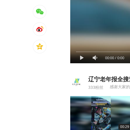
00:00
/
0:00
辽宁老年报全搜
感谢大家的
333粉丝
00:29