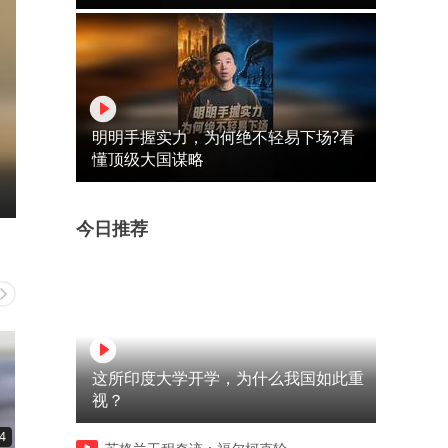
明明手握实力，为何绝不轻易下场?看
懂顶级大国谋略
今日推荐
这所印度大学开学，为什么我国如此重
视？
4
00:29
00:21