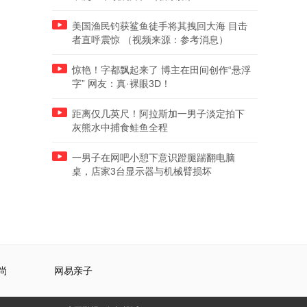
美国渔民钓获鲨鱼徒手将其拽回大海 目击
者直呼震惊 （视频来源：参考消息）
惊艳！字都飘起来了 博主在田间创作“悬浮
字” 网友：真·裸眼3D！
距离仅几英尺！阿拉斯加一男子淡定拍下
灰熊水中捕食鲑鱼全程
一男子在网吧小憩下意识蹬腿踹翻电脑
桌，店家3台显示器与机械臂损坏
尚
网易亲子