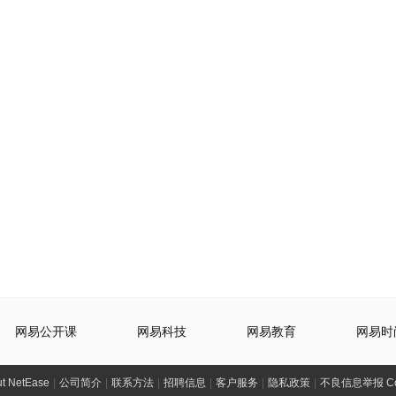
网易公开课
网易科技
网易教育
网易时
t NetEase
|
公司简介
|
联系方法
|
招聘信息
|
客户服务
|
隐私政策
|
不良信息举报 Comp