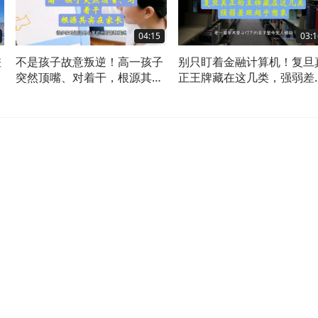
04:15
03:1
差
不是孩子故意叛逆！高一孩子
别只盯着金融计算机！复旦
在
突然顶嘴、对着干，根源其实
正王牌藏在这几类，强弱差
在家长
超乎想象