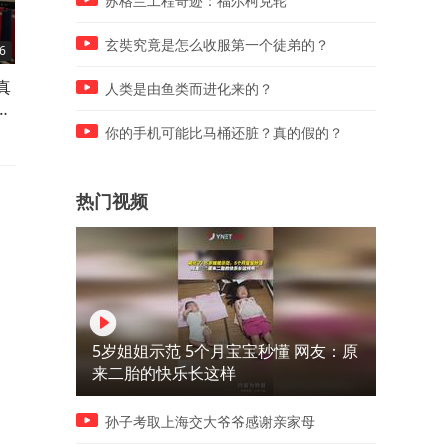
苏格兰工程奇迹：福尔柯克轮
玄奘究竟是怎么收服第一个徒弟的？
6
02:59
03:04
真
别被 “修板子” 骗了！智能硬件
别纠结了！选喜欢的专业还
人类是由鱼类而进化来的？
距
工程师不是苦力，是未来刚需
热门专业？真正的答案很多
搞错了
你的手机可能比马桶还脏？真的假的？
热门视频
5岁姐姐示范 5个月宝宝秒懂 网友：原
来二胎的快乐长这样
孙子考取上海交大爷爷感谢亲家母