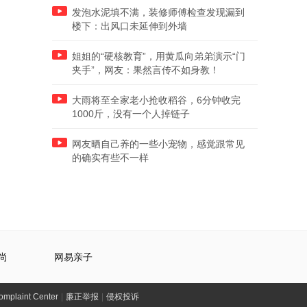
发泡水泥填不满，装修师傅检查发现漏到
楼下：出风口未延伸到外墙
姐姐的“硬核教育”，用黄瓜向弟弟演示“门
夹手”，网友：果然言传不如身教！
大雨将至全家老小抢收稻谷，6分钟收完
1000斤，没有一个人掉链子
网友晒自己养的一些小宠物，感觉跟常见
的确实有些不一样
尚
网易亲子
laint Center
|
廉正举报
|
侵权投诉