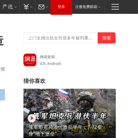
登录
注册免费邮箱
造
网易新闻
iOS
Android
举报
猜你喜欢
俄军坦克兵潜伏敌后半年，T-72变
身“地下堡垒”