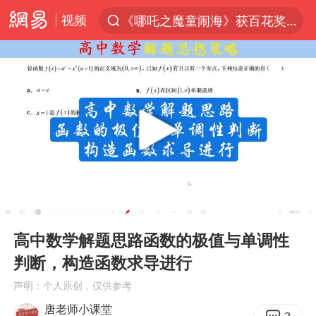
视频
《哪吒之魔童闹海》获百花奖最佳影片
7月份居民消费价格指数保持温和上涨
外交部：百余名菲律宾公民因非法就业、非法居留被依法处理
重大涉诈逃犯檀某落网
台湾不是国家不存在“国格”
独闯南太行失联女子遗体已找到
哥伦比亚强震已致超20人死亡
00:00
13:24
哥伦比亚发生7.5级地震
Play
Ent
full
上海将苏州河水强排至黄浦江
高中数学解题思路函数的极值与单调性
判断，构造函数求导进行
公安部通报：抓获犯罪嫌疑人8200余名
声明：个人原创，仅供参考
我国民营企业创新动能持续增强
唐老师小课堂