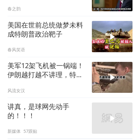
耗你
春之韵
美国在世前总统做梦未料
成特朗普政治靶子
春风笑语
美军12架飞机被一锅端！
伊朗越打越不讲理，特朗
普只剩一个问题
风流女汉
讲真，是球网先动手
的！！！
新媒体
57跟贴