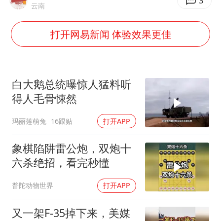
高铁双人座被免票儿童挤成3人座
3
云南
易烊千玺金鸡百花双料影帝
打开网易新闻 体验效果更佳
中方：奉劝美方解除对古巴制裁封锁
“老戏骨”秦焰去世
伊朗最高领袖将任命数名高级指挥官
白大鹅总统曝惊人猛料听
广岛长崎的昨天未必不会是日本的明天
得人毛骨悚然
五角大楼再公布UFO视频
玛丽莲萌兔
16跟贴
打开APP
真理之光，何以能照亮复兴之路？
象棋陷阱雷公炮，双炮十
六杀绝招，看完秒懂
普陀动物世界
打开APP
又一架F-35掉下来，美媒