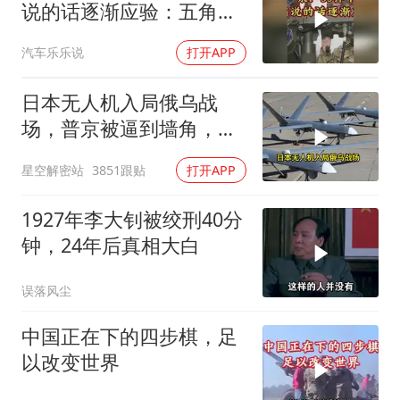
说的话逐渐应验：五角大
楼要亏大了
汽车乐乐说
打开APP
日本无人机入局俄乌战
场，普京被逼到墙角，这
场仗只剩下死战一条路
星空解密站
3851跟贴
打开APP
1927年李大钊被绞刑40分
钟，24年后真相大白
误落风尘
中国正在下的四步棋，足
以改变世界