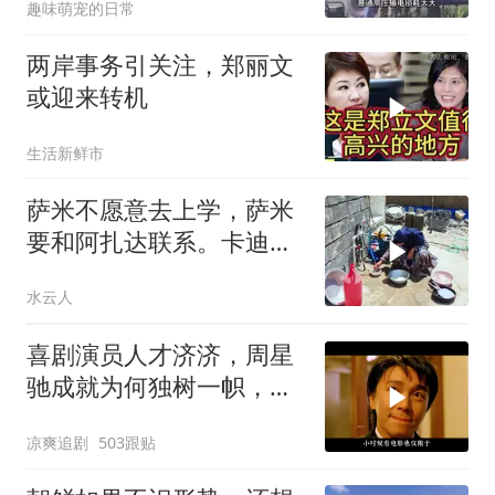
趣味萌宠的日常
两岸事务引关注，郑丽文
或迎来转机
生活新鲜市
萨米不愿意去上学，萨米
要和阿扎达联系。卡迪尔
带阿扎达游玩
水云人
喜剧演员人才济济，周星
驰成就为何独树一帜，他
人难望其项背
凉爽追剧
503跟贴