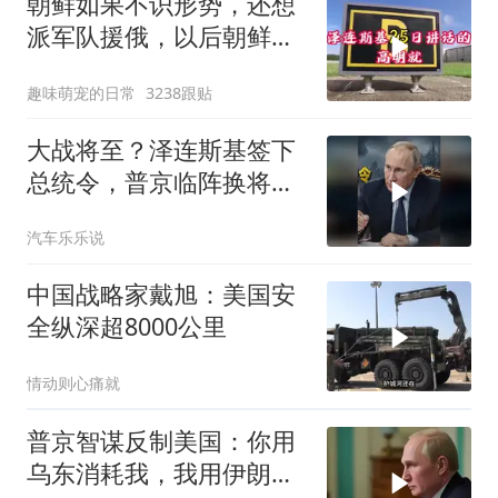
朝鲜如果不识形势，还想
派军队援俄，以后朝鲜如
果有把柄被乌克兰
趣味萌宠的日常
3238跟贴
大战将至？泽连斯基签下
总统令，普京临阵换将，
俄军迎来大换血
汽车乐乐说
中国战略家戴旭：美国安
全纵深超8000公里
情动则心痛就
普京智谋反制美国：你用
乌东消耗我，我用伊朗消