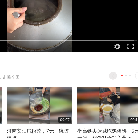
，走遍全国
00:07
00:1
，
河南安阳扁粉菜，7元一碗随
坐高铁去运城吃鸡蛋饼，5
油
便吃
一张，鸡蛋打碎加入葱花，