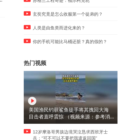
苏格兰工程奇迹：福尔柯克轮
好吃n
的均匀
玄奘究竟是怎么收服第一个徒弟的？
人类是由鱼类而进化来的？
你的手机可能比马桶还脏？真的假的？
热门视频
美国渔民钓获鲨鱼徒手将其拽回大海
目击者直呼震惊 （视频来源：参考消
息）
12岁摩洛哥男孩边境哭泣恳求西班牙士
兵：“可不可以不要把我遣返回国”