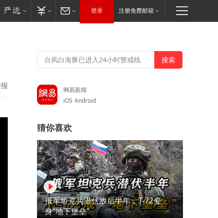
登录
注册免费邮箱
举报
网易新闻
iOS
Android
猜你喜欢
俄军坦克兵潜伏敌后半年，T-72变
身“地下堡垒”