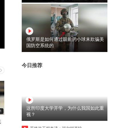
俄罗斯是如何通过眼前的小球来欺骗美
国防空系统的
今日推荐
这所印度大学开学，为什么我国如此重
1
00:18
00:07
视？
元
山东沂蒙山地瓜煎饼，1元一
河南驻马店吃大刀凉粉，5元
软
张，纯手工制作，口感微甜挺
一份，大叔手法娴熟，凉粉