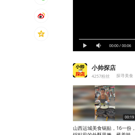
00:00
/
00:06
小帅探店
探寻美食
4257粉丝
00:19
山西运城美食锅贴，16一份
锅贴煎的外酥里嫩，蘸着辣