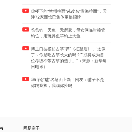
你楼下的“兰州拉面”或改名“青海拉面”，天
津72家面馆已集体更换招牌
爸爸钓一天鱼一无所获，母女俩临时接管
钓位，用玩具鱼竿钓上大鱼
博主口技模仿古筝“弹”《枉凝眉》，“太像
了～你是吃古筝长大的吗？”“或将成为首
位考级不带古筝的选手。”（来源：新华每
日电讯）
华山论“毽”名场面上新！网友：毽子不是
你踢我捡，我踢你捡吗
尚
网易亲子