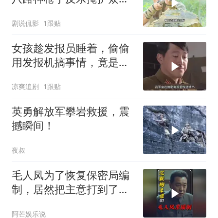
突围
剧说侃影
1跟贴
女孩趁发报员睡着，偷偷
用发报机搞事情，竟是为
了表白
凉爽追剧
1跟贴
英勇解放军攀岩救援，震
撼瞬间！
夜叔
毛人凤为了恢复保密局编
制，居然把主意打到了吴
石身上！
阿芒娱乐说