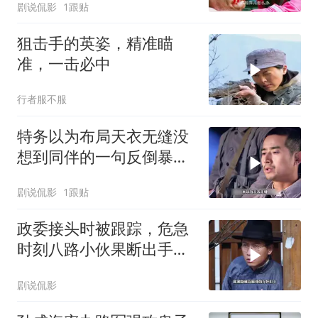
剧说侃影
1跟贴
狙击手的英姿，精准瞄
准，一击必中
行者服不服
特务以为布局天衣无缝没
想到同伴的一句反倒暴露
自己
剧说侃影
1跟贴
政委接头时被跟踪，危急
时刻八路小伙果断出手将
其了解
剧说侃影