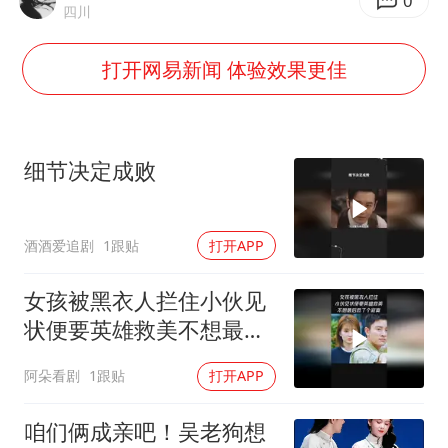
OpenAI为免费用户升级GPT-5.6 Luna
0
四川
船舶避风项目停工 多地全力防台风
打开网易新闻 体验效果更佳
我国编制完成新版全月地质图
“深圳地面沉降致车辆损坏”不实
男子结婚8年发现3个女儿均非亲生
细节决定成败
奋进开新局 实干挑大梁
酒酒爱追剧
1跟贴
打开APP
女孩被黑衣人拦住小伙见
状便要英雄救美不想最后
救了个寂寞
阿朵看剧
1跟贴
打开APP
咱们俩成亲吧！吴老狗想