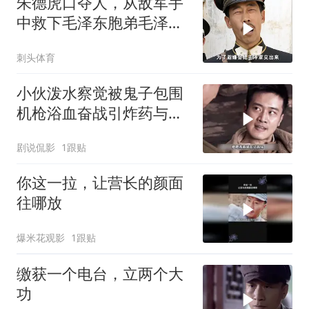
朱德虎口夺人，从敌军手
中救下毛泽东胞弟毛泽
覃！
刺头体育
小伙泼水察觉被鬼子包围
机枪浴血奋战引炸药与敌
同归于尽
剧说侃影
1跟贴
你这一拉，让营长的颜面
往哪放
爆米花观影
1跟贴
缴获一个电台，立两个大
功