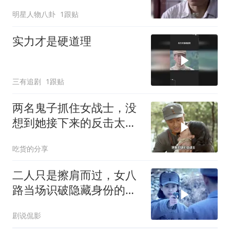
明星人物八卦
1跟贴
实力才是硬道理
三有追剧
1跟贴
两名鬼子抓住女战士，没
想到她接下来的反击太解
气
吃货的分享
二人只是擦肩而过，女八
路当场识破隐藏身份的叛
徒
剧说侃影