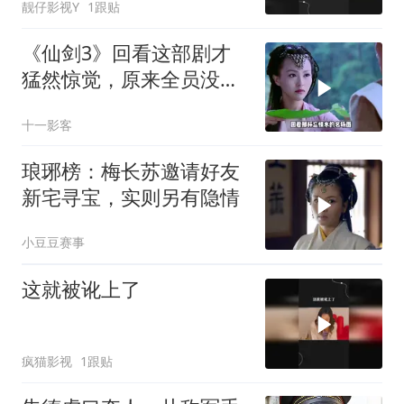
靓仔影视Y
1跟贴
《仙剑3》回看这部剧才
猛然惊觉，原来全员没有
一个不是悲剧的
十一影客
琅琊榜：梅长苏邀请好友
新宅寻宝，实则另有隐情
小豆豆赛事
这就被讹上了
疯猫影视
1跟贴