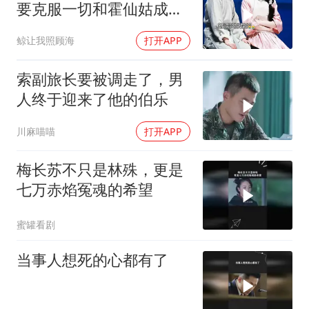
要克服一切和霍仙姑成
亲，可最
鲸让我照顾海
打开APP
索副旅长要被调走了，男
人终于迎来了他的伯乐
川麻喵喵
打开APP
梅长苏不只是林殊，更是
七万赤焰冤魂的希望
蜜罐看剧
当事人想死的心都有了