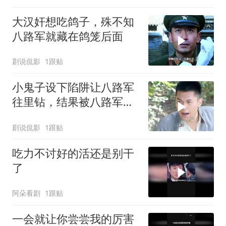
大汉奸想吃鸽子，殊不知
八路军就藏在鸽笼后面
剧说侃影
1跟贴
小鬼子设下陷阱让八路军
往里钻，结果被八路军团
灭
剧说侃影
1跟贴
吃力不讨好的活还是别干
了
阿朵看剧
1跟贴
一会就让你尝尝我的厉害