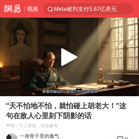
视频
Meta被判支付5.67亿美元
台风白海豚逼近 暴雨大暴雨来袭
47岁妈妈突然产女 26岁女儿：很震惊
阿根廷足协发文力挺因凡蒂诺
中国稀土盘中涨停
A股开盘：民爆、CPO等概念走强
日本广岛民众举行游行反对政府行径
00:00
02:52
21楼高空抛物嫌疑人被拘留
Play
Ent
full
男子杀人后逃进深山21年活得像野人
“天不怕地不怕，就怕碰上胡老大！”这
句在敌人心里刻下阴影的话
日韩股市高开跳水 SK海力士下挫转跌
声明：个人原创，仅供参考
台风白海豚最新路径研判来了
一身骨子里的傲气