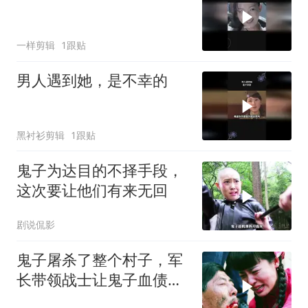
一样剪辑
1跟贴
男人遇到她，是不幸的
黑衬衫剪辑
1跟贴
鬼子为达目的不择手段，
这次要让他们有来无回
剧说侃影
鬼子屠杀了整个村子，军
长带领战士让鬼子血债血
还