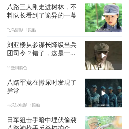
八路三人刚走进树林，不
料队长看到了诡异的一幕
飞鸟潜影
1跟贴
刘亚楼从参谋长降级当兵
团司令？错了，这是一次
实权飞跃
半壁胭脂色
八路军竟在撒尿时发现了
异常
与乐説电影
1跟贴
日军狙击手暗中埋伏偷袭
八路神枪手反杀掩护众人