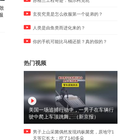
苏格兰工程奇迹：福尔柯克轮
敢
一年一影帝，百年周星驰
中国藏了30年的底牌，今天
服
(216)
开后全球失声
玄奘究竟是怎么收服第一个徒弟的？
人类是由鱼类而进化来的？
你的手机可能比马桶还脏？真的假的？
热门视频
美国一场追捕行动中，一男子在车辆行
驶中爬上车顶跳舞。（新京报）
男子上山采菌偶然发现鸡枞菌窝，原地守1
天等它长大：挖了140多朵