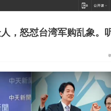
众人，怒怼台湾军购乱象。