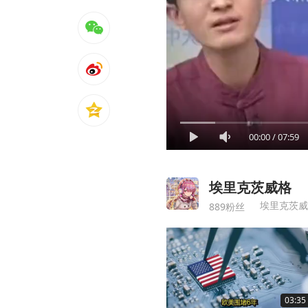
00:00
/
07:59
埃里克茨威格
埃里克茨威
889粉丝
03:35