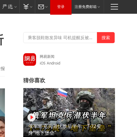
登录
注册免费邮箱
听
网易新闻
iOS
Android
举报
猜你喜欢
俄军坦克兵潜伏敌后半年，T-72变
身“地下堡垒”