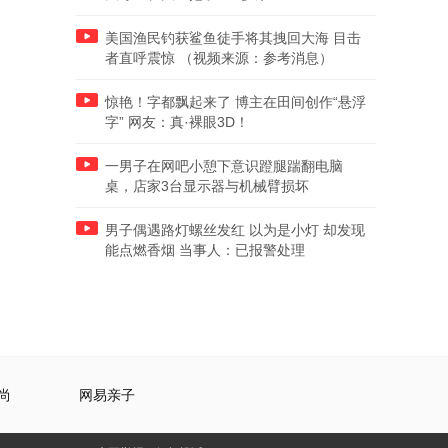
美国渔民钓获鲨鱼徒手将其拽回大海 目击
者直呼震惊 （视频来源：参考消息）
惊艳！字都飘起来了 博主在田间创作“悬浮
字” 网友：真·裸眼3D！
一男子在网吧小憩下意识蹬腿踹翻电脑
桌，店家3台显示器与机械臂损坏
男子偶遇路灯螺丝发红 以为是小灯 却发现
能点燃香烟 当事人：已报警处理
尚
网易亲子