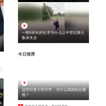
一根6米长的长矛为什么让中世纪骑士
集体失业
今日推荐
这所印度大学开学，为什么我国如此重
视？
9
08:59
06:52