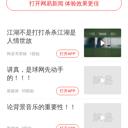
国防部：中国军队坚决反制任何闹海挑衅图谋
打开网易新闻 体验效果更佳
台湾海峡南口北上船舶实施交通管制
方程豹钛9新车申报
江湖不是打打杀杀江湖是
瑞众保险员工爆料公司违规行为
人情世故
向鹏0-3不敌张本智和
狗圣哥剪辑
1跟贴
打开APP
命案逃犯躲进深山21年活得像野人
Meta重新支棱起来了吗
讲真，是球网先动手
东方之约 相约未来
的！！！
新媒体
39跟贴
打开APP
论背景音乐的重要性！！