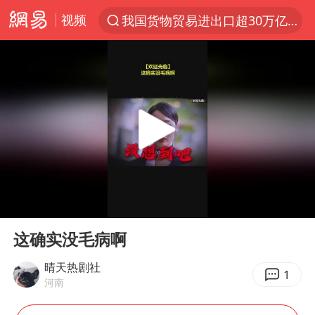
视频
我国货物贸易进出口超30万亿元
上半年我国机械工业经济运行稳中有进
官方通报教师招聘笔试前13名被淘汰
河南撤回“领导带薪错峰休假”通知
泰国枪击案凶手先杀祖父母后行凶
A股三大股指收涨
台风“白海豚”体型变大！环流面积接近13个浙江那么大
00:00
00:31
宇树科技中一签需缴款7.54万元
Play
Ent
full
泰国校园枪击案死亡人数升至7人
这确实没毛病啊
四川宜宾市高县发生4.9级地震
晴天热剧社
1
河南
“立秋的第一杯奶茶”又爆单了