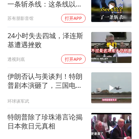
一条斩杀线：这条线以下
的，趁早都别干了！
苏有朋影音馆
打开APP
24小时失去四城，泽连斯
基遭遇挫败
透视到底
打开APP
伊朗否认与美谈判！特朗
普剧本演砸了，三国电话
打爆德黑兰表忠心
环球谈军武
特朗普除了珍珠港言论揭
日本救日元真相