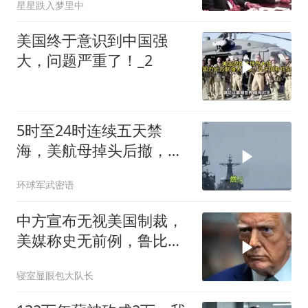
星星跌入梦里中
美国终于意识到中国强
大，问题严重了！_2
5时至24时连续五天禁
海，美航母掉头后撤，黄
岩岛大局已定
环球军武密语
中方宣布无视美国制裁，
美媒称史无前例，鲁比
奥：或追加二次制裁
寝室显眼包大队长