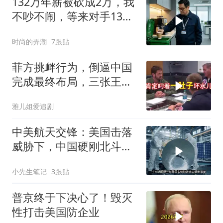
132万年薪被砍成2万，我
不吵不闹，等来对手13倍
年薪挖我
时尚的弄潮
7跟贴
菲方挑衅行为，倒逼中国
完成最终布局，三张王牌
现身黄岩岛
雅儿姐爱追剧
中美航天交锋：美国击落
威胁下，中国硬刚北斗升
级+重复火箭
小先生笔记
3跟贴
普京终于下决心了！毁灭
性打击美国防企业