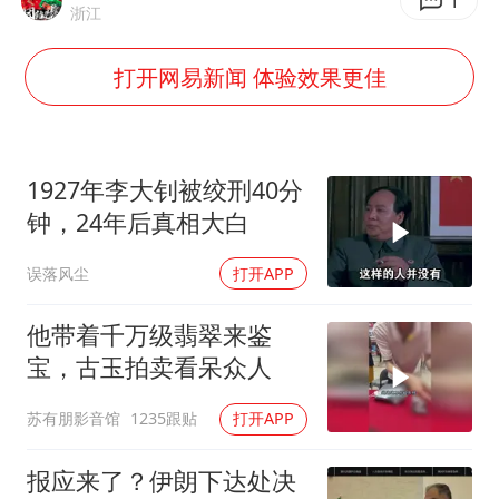
暑期研学游升温 在旅途中增长知识
1
浙江
猫咪过火把节被抹成黑猫
打开网易新闻 体验效果更佳
BLG经理辟谣Bin离队
以军士兵把枪口对准中国记者
云南一男子胃中取出180颗铁钉
1927年李大钊被绞刑40分
曹颖儿子首次演长剧
钟，24年后真相大白
总书记点赞的非遗苗绣焕发新生机
误落风尘
打开APP
他带着千万级翡翠来鉴
宝，古玉拍卖看呆众人
苏有朋影音馆
1235跟贴
打开APP
报应来了？伊朗下达处决