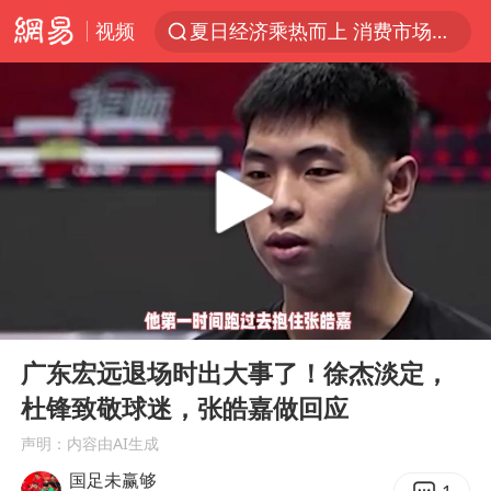
视频
夏日经济乘热而上 消费市场向新而行
于东来回应胖东来近25年老店年底关闭
以拒绝“和平委员会”的加沙和平计划
浙江省甬江发生2026年第1号洪水
国足U17与阿森纳决赛取消 并列冠军
独闯南太行的失联女生最后轨迹已确认
全球最大级别运输船通过长江大桥
00:00
01:39
香港刷新1884年以来最高气温纪录
Play
Ent
full
央视新主播李秋莹母校发文祝贺
广东宏远退场时出大事了！徐杰淡定，
杜锋致敬球迷，张皓嘉做回应
上门女婿出轨女邻居多年被判重婚罪
声明：内容由AI生成
上海全力守护市民“菜篮子”
国足未赢够