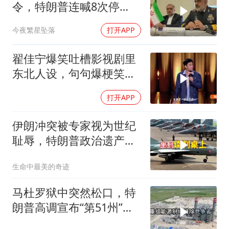
令，特朗普连喊8次停
手，海外资产遭清算
今夜繁星坠落
打开APP
翟佳宁爆笑吐槽影视剧里
东北人设，句句爆梗笑点
密集，这段建
打开APP
伊朗冲突被专家视为世纪
耻辱，特朗普政治遗产遭
遇毁灭性打击
生命中最美的奇迹
马杜罗狱中突然松口，特
朗普高调宣布“第51州”，
美国在委内瑞拉布下的一