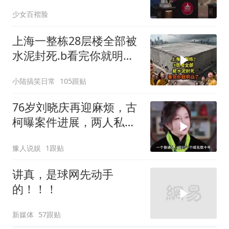
陷于被动
少女百褶脸
上海一整栋28层楼全部被
水泥封死.b看完你就明白
了..s
小陆搞笑日常
105跟贴
76岁刘晓庆再迎麻烦，古
柯曝案件进展，两人私密
事仅是冰山一角
豫人说娱
1跟贴
讲真，是球网先动手
的！！！
新媒体
57跟贴