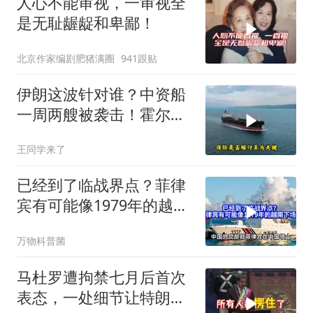
人心不能审视，一审视全
是无耻龌龊和卑鄙！
北京作家编剧肥猪满圈
941跟贴
伊朗这波针对谁？中资船
一周两艘被袭击！霍尔木
兹海峡的“安全走廊”神话
王同学来了
彻底破灭！
已经到了临战界点？菲律
宾有可能像1979年的越南
下场吗？
万物科普菌
马杜罗遭拘禁七月后首次
表态，一处细节让特朗普