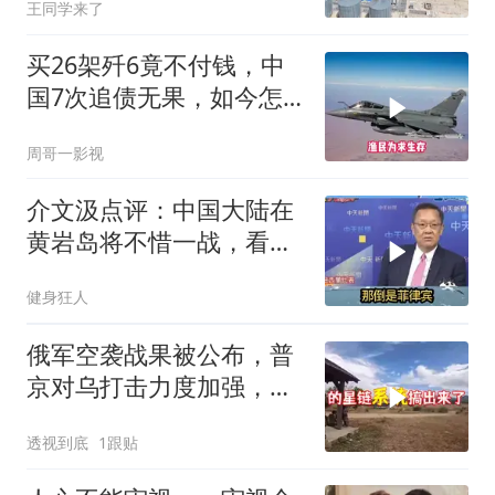
王同学来了
盘大棋终于浮出水面
买26架歼6竟不付钱，中
国7次追债无果，如今怎
样了？
周哥一影视
介文汲点评：中国大陆在
黄岩岛将不惜一战，看你
菲律宾怎么做！
健身狂人
俄军空袭战果被公布，普
京对乌打击力度加强，泽
连斯基难有作为
透视到底
1跟贴