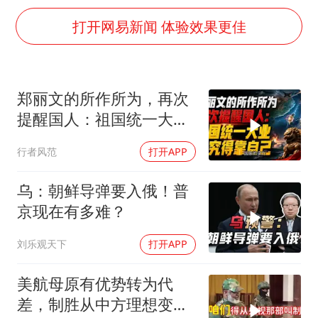
男子结婚8年3个女儿都不是亲生
打开网易新闻 体验效果更佳
白海豚可深入内陆制造大范围风雨
面对面丨蔡磊：与渐冻症抗争 纵使不敌 也不屈服
NBA传奇教练老尼尔森去世
郑丽文的所作所为，再次
手机真会“偷听”我们说话吗
提醒国人：祖国统一大
加沙约14万栋建筑被完全摧毁
业，终究得靠自己！
行者风范
打开APP
5万小车卖不动 微型代步车集体遇冷
乌：朝鲜导弹要入俄！普
从科技创新看开局起步的时与势
京现在有多难？
刘乐观天下
打开APP
美航母原有优势转为代
差，制胜从中方理想变为