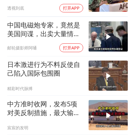
既定事实
透视到底
打开APP
中国电磁炮专家，竟然是
美国间谍，出卖大量情
报，让国家损失惨重
邮轮摄影师阿嗵
打开APP
日本激进行为不料反使自
己陷入国际包围圈
精彩时代脉搏
中方准时收网，发布5项
对美反制措施，最大输家
已浮现
宸宸的发明