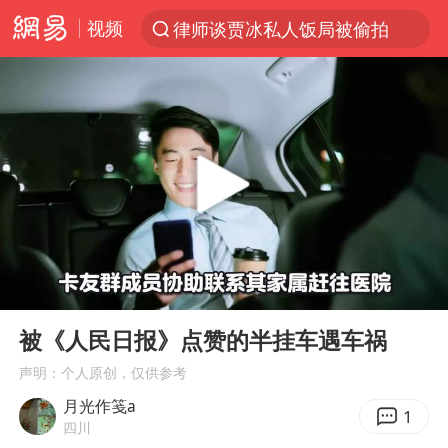
视频
律师谈贾冰私人饭局被偷拍
台风“白海豚”登陆 各地各部门全力应对
克雷桑回应绝杀津门虎
人形机器人第一股
江苏昆山升级发布暴雨红警
多地银行上调存款利率
上海地铁4条线路全线停运
00:00
00:54
4.2平卫生间补漏注胶花1.55万
Play
Ent
full
武汉3名城管协管员殴打摊主被刑拘
被《人民日报》点赞的半挂车遇车祸
白海豚路径图
声明：个人原创，仅供参考
月光作笺a
宇树申购 中一签有望赚20万元
1
四川