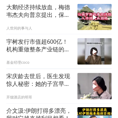
大鹅经济持续放血，梅德
韦杰夫向普京提出，保住
国家的唯一办法
人世间的事与人
宇树发行市值超600亿！
机构重做整条产业链的尺
子
基金经理coco
宋庆龄去世后，医生发现
惊人秘密：她的子宫早就
没了
开烟酒店的明哥
介文汲:伊朗打得多漂亮，