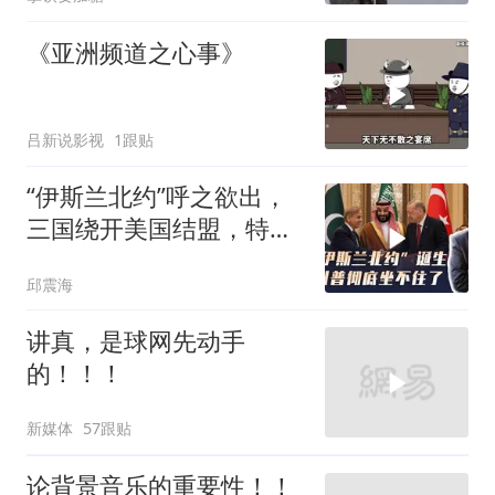
《亚洲频道之心事》
吕新说影视
1跟贴
“伊斯兰北约”呼之欲出，
三国绕开美国结盟，特朗
普彻底坐不住了
邱震海
讲真，是球网先动手
的！！！
新媒体
57跟贴
论背景音乐的重要性！！