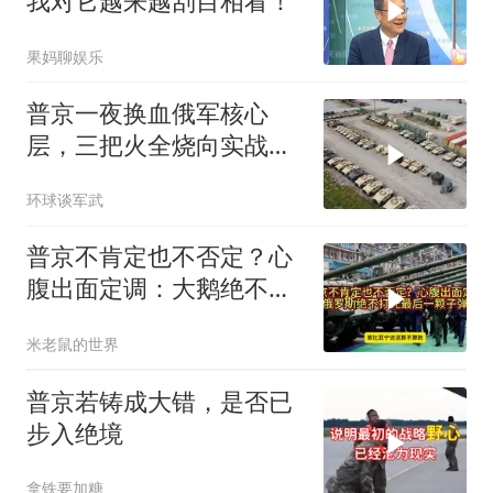
我对它越来越刮目相看！
果妈聊娱乐
普京一夜换血俄军核心
层，三把火全烧向实战
派，后勤司令直接从火线
环球谈军武
提拔
普京不肯定也不否定？心
腹出面定调：大鹅绝不打
光最后一颗子弹
米老鼠的世界
普京若铸成大错，是否已
步入绝境
拿铁要加糖