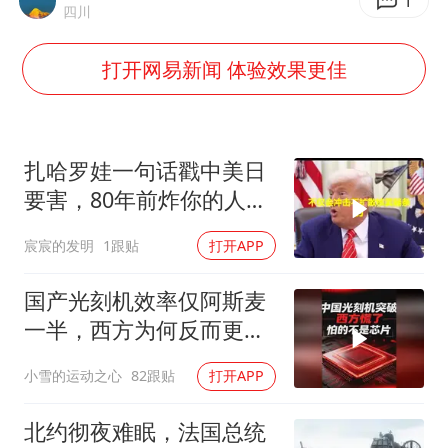
38岁演员求职万岁山NPC成功
1
四川
日本试射“战斧”导弹，国防部回应
打开网易新闻 体验效果更佳
胡彦斌韩磊 谁帮谁
胡彦斌获《歌手2026》歌王
我国外贸延续良好增长态势
扎哈罗娃一句话戳中美日
“新疆阿勒泰八月能滑雪”不实
要害，80年前炸你的人，
给你撑核保护伞
夯实基础开新局
宸宸的发明
1跟贴
打开APP
国产光刻机效率仅阿斯麦
一半，西方为何反而更
慌？
小雪的运动之心
82跟贴
打开APP
北约彻夜难眠，法国总统