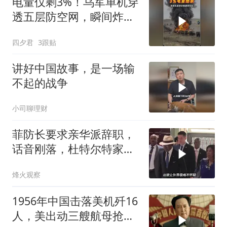
电量仅剩3%！乌军单机穿
透五层防空网，瞬间炸飞
俄军车队
四夕君
3跟贴
讲好中国故事，是一场输
不起的战争
小司聊理财
菲防长要求亲华派辞职，
话音刚落，杜特尔特家族
就给他当头一棒
烽火观察
1956年中国击落美机歼16
人，美出动三艘航母抢尸