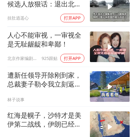
候选人放狠话：退出北
约，和中国合作
挂肚逍遥心
打开APP
人心不能审视，一审视全
是无耻龌龊和卑鄙！
北京作家编剧肥猪满圈
925跟贴
打开APP
遭新任领导开除刚到家，
总裁妻子勒令我立刻返
岗，我直言她无权命令我
林子说事
红海是幌子，沙特才是美
伊第二战线，伊朗已经输
了？