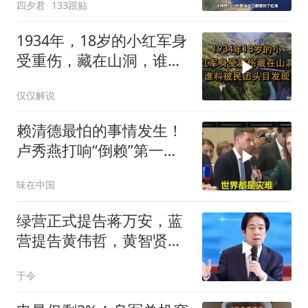
四夕君
133跟贴
1934年，18岁的小红军身
受重伤，藏在山洞，谁料
被民团头目发现
仅仅解说
赖清德最怕的事情发生！
卢秀燕打响“倒赖”第一
枪，美国趁火打劫
味在中国
绿营正式提告蒋万安，蓝
营提告黄伟哲，黄智贤不
装了？
于令