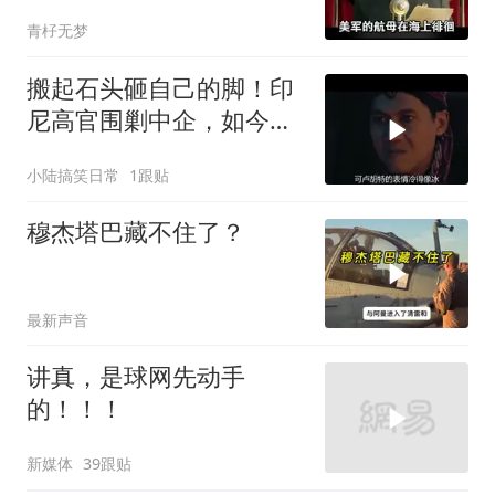
体
青杍无梦
搬起石头砸自己的脚！印
尼高官围剿中企，如今烂
摊子没人收
小陆搞笑日常
1跟贴
穆杰塔巴藏不住了？
最新声音
讲真，是球网先动手
的！！！
新媒体
39跟贴