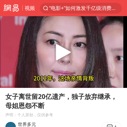
视频
“电影+”如何激发千亿级消费新活力？
“秋天的第一杯奶茶”6岁了
全球首个长时储能一体化产业园量产
台风白海豚已进入24小时警戒线
四川宜宾市高县4.9级地震致1人死亡
中国女篮70-67险胜尼日利亚女篮
名创优品回应女子吐槽内裤质量差
00:00
05:46
上海：台风白海豚或将带来龙卷风
Play
Ent
full
国防部：中国军队坚决反制任何闹海挑衅图谋
女子离世留20亿遗产，独子放弃继承，
母姐恩怨不断
U17国足三连胜晋级明日之星半决赛
声明：个人原创，仅供参考
国乒男单横滨冠军赛全军覆没
世界多元