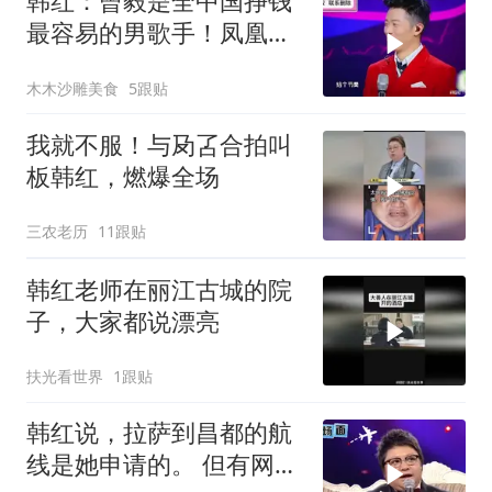
韩红：曾毅是全中国挣钱
最容易的男歌手！凤凰传
奇曾毅被调侃集
木木沙雕美食
5跟贴
我就不服！与夃叾合拍叫
板韩红，燃爆全场
三农老历
11跟贴
韩红老师在丽江古城的院
子，大家都说漂亮
扶光看世界
1跟贴
韩红说，拉萨到昌都的航
线是她申请的。 但有网友