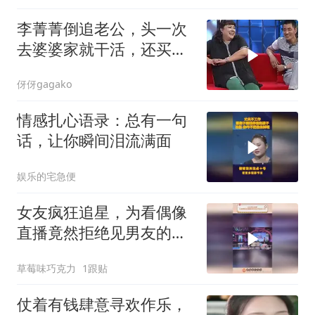
李菁菁倒追老公，头一次
去婆婆家就干活，还买了
一车东西！
伢伢gagako
情感扎心语录：总有一句
话，让你瞬间泪流满面
娱乐的宅急便
女友疯狂追星，为看偶像
直播竟然拒绝见男友的父
母
草莓味巧克力
1跟贴
仗着有钱肆意寻欢作乐，