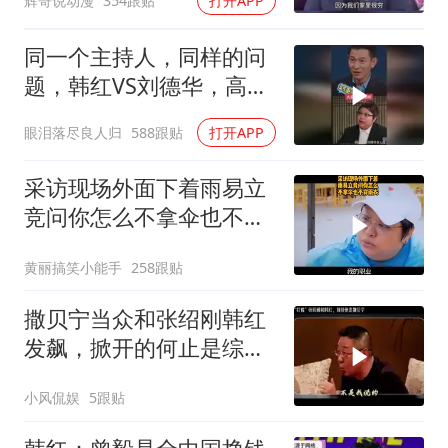
辉哥说动漫
354跟贴
打开APP
同一个主持人，同样的问
题，韩红VS刘德华，高下
立判！
眼泪落尽良人归
588跟贴
打开APP
采访现场外面下着雨易立
竞问你怎么不拿伞也不穿
雨衣
黄丽搞笑小能手
258跟贴
撒贝宁当众和张绍刚韩红
发飙，掀开的何止是综艺
遮羞布
小风侃娱
5跟贴