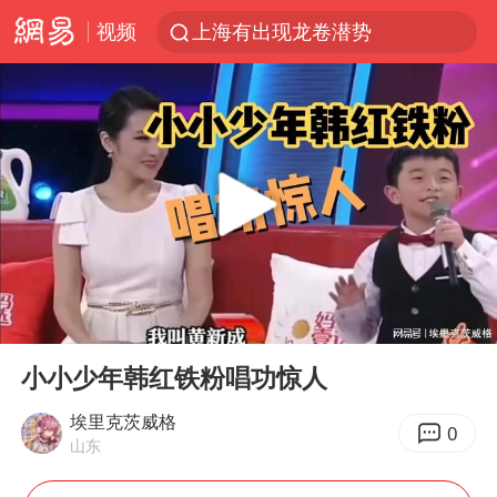
视频
上海有出现龙卷潜势
上海：5号线16号线浦江线全线停运
白海豚预计将在浙江苍南到三门一带登陆
今日15时起福州地铁高架区段停运
白海豚将给京津冀带来大暴雨
王艺迪2-4不敌张本美和止步4强
国足U17与阿森纳决赛取消 并列冠军
00:00
14:03
上门女婿出轨女邻居多年被判重婚罪
Play
Ent
full
《披荆斩棘》阵容官宣
小小少年韩红铁粉唱功惊人
王艺迪无缘横滨赛决赛
埃里克茨威格
0
山东
泰国：高度重视中国游客旅游体验