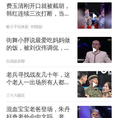
费玉清刚开口就被截胡，
韩红连续三次打断，当众
调侃小哥
酷小子玩体彩
95跟贴
街舞小胖说最爱吃妈妈做
的饭，被刘仪伟调侃，逗
笑观众
白浅娱乐聊
老兵寻找战友几十年，这
个老人一出场所有人都呆
住了
三十六贱笑
混血宝宝老爸登场，朱丹
好奇老外会中文吗，老外