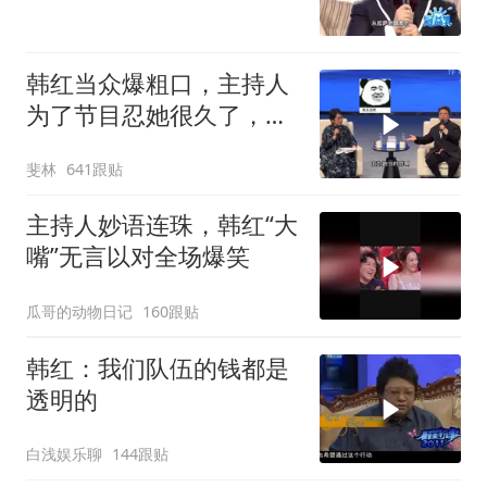
说，昌都邦
韩红当众爆粗口，主持人
为了节目忍她很久了，高
下立即判断
斐林
641跟贴
主持人妙语连珠，韩红“大
嘴”无言以对全场爆笑
瓜哥的动物日记
160跟贴
韩红：我们队伍的钱都是
透明的
白浅娱乐聊
144跟贴