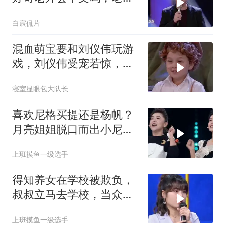
回答逗笑众人
白宸侃片
混血萌宝要和刘仪伟玩游
戏，刘仪伟受宠若惊，不
敢置信
寝室显眼包大队长
喜欢尼格买提还是杨帆？
月亮姐姐脱口而出小尼，
杨帆听完心都碎了
上班摸鱼一级选手
得知养女在学校被欺负，
叔叔立马去学校，当众给
孩子撑腰
上班摸鱼一级选手