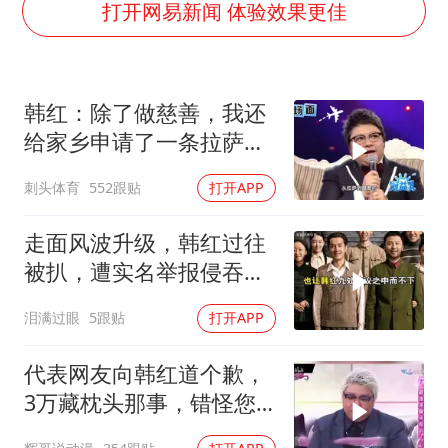
白海豚或提早3小时登陆
打开网易新闻 体验效果更佳
2025年小学教师减少13.19万
《龙餐馆》 冲奖
韩红：除了做慈善，我还
蒯曼挺进WTT横滨冠军赛女单四强
给家乡申请了一条拉萨到
武契奇会见泽连斯基有何意图
昌都的直飞航线！
刺头体育
552跟贴
打开APP
构建更高水平的全民健身公共服务体系
走面风波升级，韩红过往
被扒，遭实名举报侵吞上
亿善款仅冰山一角
泪满过眼
5跟贴
打开APP
代表网友向韩红道个歉，
3万藏枕头那事，错怪您
了！