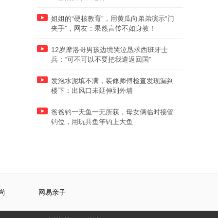
姐姐的“硬核教育”，用黄瓜向弟弟演示“门
夹手”，网友：果然言传不如身教！
12岁摩洛哥男孩边境哭泣恳求西班牙士
兵：“可不可以不要把我遣返回国”
发泡水泥填不满，装修师傅检查发现漏到
楼下：出风口未延伸到外墙
爸爸钓一天鱼一无所获，母女俩临时接管
钓位，用玩具鱼竿钓上大鱼
尚
网易亲子