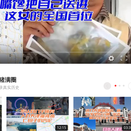
猪满圈
录真实历史
12:15
03:3