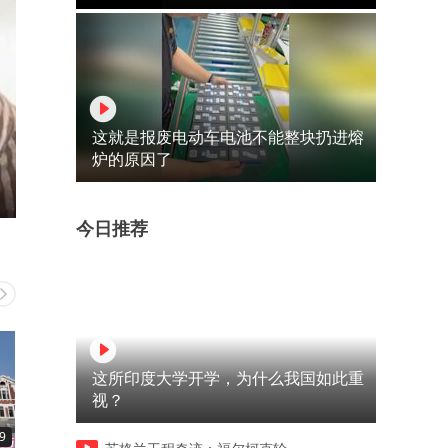
这就是报废电动车电池不能整块扔进熔
炉的原因了
今日推荐
这所印度大学开学，为什么我国如此重
视？
9
15:48
05:45