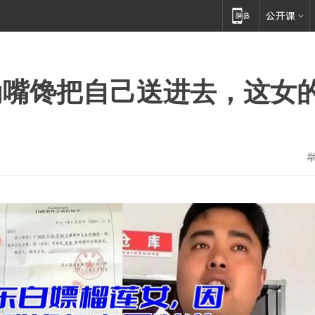
为嘴馋把自己送进去，这女