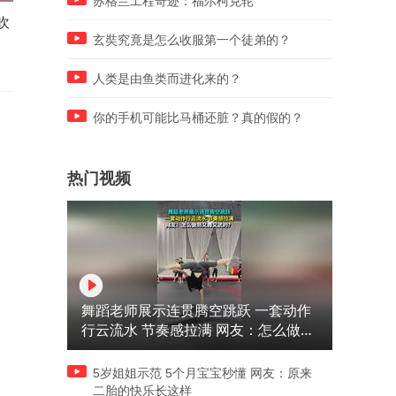
苏格兰工程奇迹：福尔柯克轮
吹
中国历史上的6位常务副皇帝
历史上的几位常务副皇帝之
合集
三集
玄奘究竟是怎么收服第一个徒弟的？
人类是由鱼类而进化来的？
你的手机可能比马桶还脏？真的假的？
热门视频
舞蹈老师展示连贯腾空跳跃 一套动作
行云流水 节奏感拉满 网友：怎么做到
又舞又武的？
5岁姐姐示范 5个月宝宝秒懂 网友：原来
二胎的快乐长这样