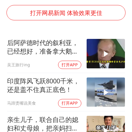
台当局重金为“台独”织“皇帝新衣”
商场现钱学森巨幅海报 负责人回应
打开网易新闻 体验效果更佳
上半年国内手机销量TOP30出炉
购飞机票7分钟后退票被扣2022元
后阿萨德时代的叙利亚，
杭州全市有序停课
已经想好，准备拿大鹅石
陈思诚零点晒照为佟丽娅庆生
油叩响西方大门
吴王旅行ing
打开APP
乐享全民健身 共筑健康中国
印度阵风飞跃8000千米，
还是盖不住真正底色！
马蹄烫嘴说美食
打开APP
亲生儿子，联合自己的媳
妇和丈母娘，把亲妈扫地