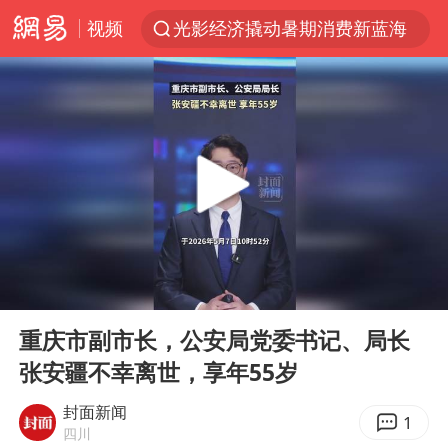
视频
光影经济撬动暑期消费新蓝海
WTT横滨冠军赛女单四强国乒占三席
白海豚登陆前还将加强
浙江省发出今年第2号指挥长令
拜登癌症已扩散
情侣在平潭拍日出时坠崖致一死一伤
河南刑案嫌犯被抓 逃窜时伤害多人
00:00
00:10
央视主播迎来两个新面孔
Play
Ent
full
选专业别因“热门”窄化“热爱”
重庆市副市长，公安局党委书记、局长
张安疆不幸离世，享年55岁
三警齐发！多地10级以上雷暴大风
车企回归实体按键
封面新闻
1
四川