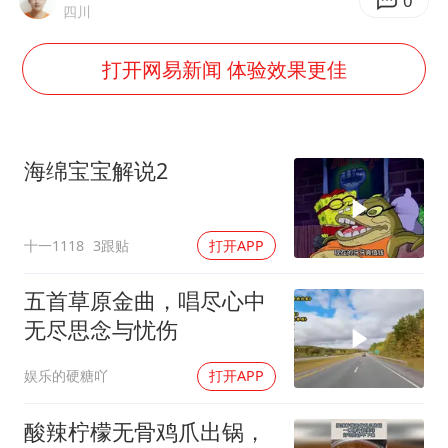
白海豚将正面袭击贯穿浙江
0
四川
酒店回应车内过夜被收150元
打开网易新闻 体验效果更佳
黄金牛市回来了吗
杭州全市有序停课
商场现钱学森巨幅海报 负责人回应
海绵宝宝解说2
36岁男演员成景区NPC后人气爆棚
全民健身事业高质量发展
十一1118
3跟贴
打开APP
乐享全民健身 共筑健康中国
五首草原金曲，唱尽心中
无尽思念与忧伤
娱乐的硬糖吖
打开APP
酸辣柠檬无骨鸡爪出锅，