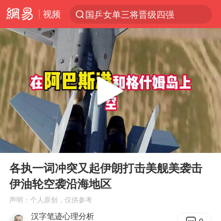
视频
国乒女单三将晋级四强
光影经济撬动暑期消费新蓝海
马克·艾伦退出斯诺克中国公开赛
新疆优化调整景区内自驾服务费
《欢迎来龙餐馆》口碑
上四休三，但降薪1000元，你接受吗？
情侣平潭拍日出坠崖1死1伤
00:00
07:39
央视新主播李秋莹孙亚鹏亮相
Play
Ent
full
几元成本的AI广告导致千万市值蒸发
各执一词冲突又起伊朗打击美舰美袭击
伊油轮空袭沿海地区
老挝国会主席赛宋蓬逝世
声明：个人原创，仅供参考
茅台部分直营店飞天茅台提价
汉字笔迹心理分析