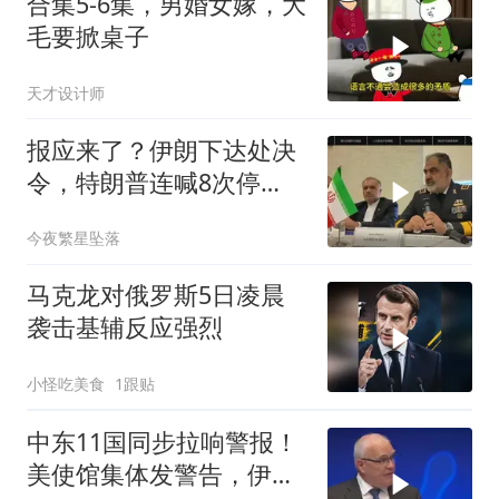
合集5-6集，男婚女嫁，大
毛要掀桌子
天才设计师
报应来了？伊朗下达处决
令，特朗普连喊8次停
手，海外资产遭清算
今夜繁星坠落
马克龙对俄罗斯5日凌晨
袭击基辅反应强烈
小怪吃美食
1跟贴
中东11国同步拉响警报！
美使馆集体发警告，伊朗