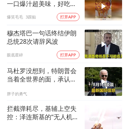
一口爆汁超美味，好吃的
停不下来！
爆笑毛毛
3跟贴
打开APP
穆杰塔巴一句话终结伊朗
总统28次请辞风波
眼底星碎
打开APP
马杜罗没想到，特朗普会
当着全世界的面，承认一
个众所周知的事实
胖子的勇气
拦截弹耗尽，基辅上空失
控：泽连斯基的“无人机神
话”为何突然没人提了