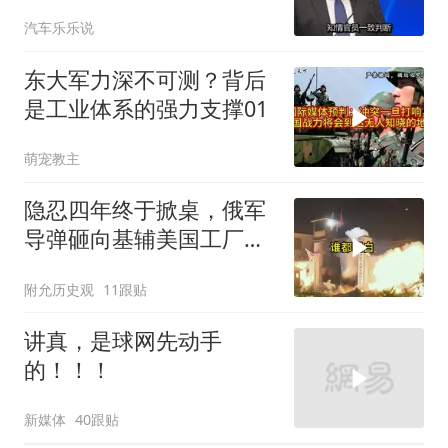
导弹刚袭美军基地
汽车乐乐说
东大军力深不可测？背后
是工业体系的强力支撑01
萌宠教主
隐忍四年终于掀桌，俄军
导弹砸向基辅美国工厂，
背后这步棋太狠了
附允历史观
11跟贴
讲真，是球网先动手
的！！！
新媒体
40跟贴