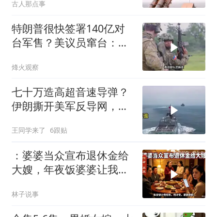
古人那点事
特朗普很快签署140亿对
台军售？美议员窜台：必
须以实力拒统
烽火观察
七十万造高超音速导弹？
伊朗撕开美军反导网，炸
出中国工业底牌
王同学来了
6跟贴
：婆婆当众宣布退休金给
大嫂，年夜饭婆婆让我结
账，我冷笑，婆婆傻眼
林子说事