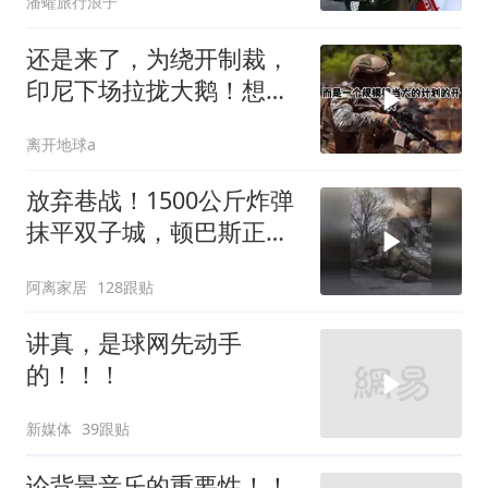
潘蠸旅行浪子
还是来了，为绕开制裁，
印尼下场拉拢大鹅！想让
普京震住中方？
离开地球a
放弃巷战！1500公斤炸弹
抹平双子城，顿巴斯正变
成一场拆城游戏
阿离家居
128跟贴
讲真，是球网先动手
的！！！
新媒体
39跟贴
论背景音乐的重要性！！