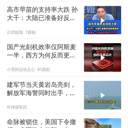
高市早苗的支持率大跌 孙
大千：大陆已准备好反制
菲律宾！
正经娱阅
1跟贴
国产光刻机效率仅阿斯麦
一半，西方为何反而更
慌？
小雪的运动之心
81跟贴
建军节当天黄岩岛亮剑，
解放军海警同时出手，菲
律宾的挑衅该收场了
环球谈军武
命脉被锁住，美国下令撤