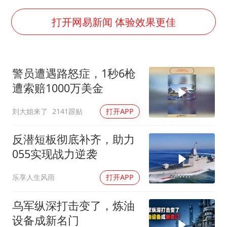
关之琳否认与27岁模特的恋情
打开网易新闻 体验效果更佳
村民谈“梅姨”：叫的其实是“媒姨”
中方回应日本广岛核爆81周年
警员遭遇路怒症，1秒6枪
中国五箭齐发反制美国
遭索赔1000万美金
韩国到底有多热
刘大姐来了
2141跟贴
打开APP
龚宝冬烈士安葬仪式举行
中国经济展现强大韧性和活力
反潜短板彻底补齐，助力
055实现战力逆袭
乐享人生风雨
打开APP
乌军纵深打击变了，炼油
设备成新名门