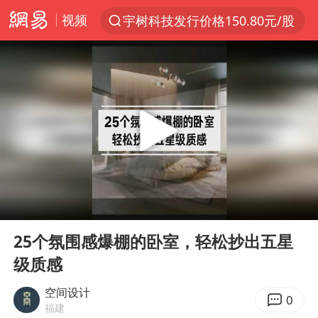
宇树科技发行价格150.80元/股
视频
以“新”破局 首发经济点亮城市消费活力
台风白海豚即将进入48小时警戒线
郑国霖回应去景区上班被保安拦下
中央气象台发布台风黄色预警
80后女柜员逆袭成4200亿银行副行长
感觉全东北都在等7号
扎哈罗娃批广岛市长不提美国原子弹
00:00
00:34
Play
Ent
女子利用漏洞0元薅走3000多件家电
full
25个氛围感爆棚的卧室，轻松抄出五星
金饰克价大幅跳涨
级质感
多地要求领导干部带头休假
空间设计
0
福建
对话重庆地铁吐血女孩