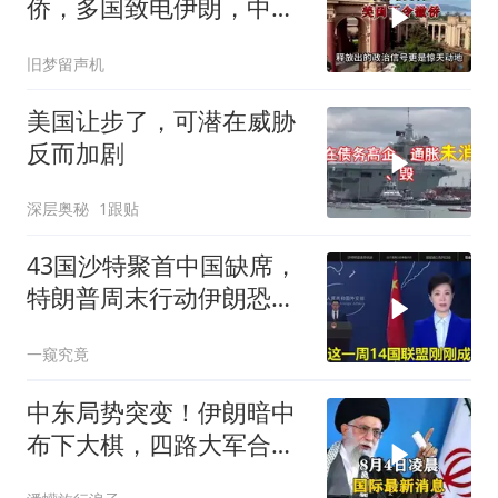
侨，多国致电伊朗，中国
两大判断全部成真
旧梦留声机
美国让步了，可潜在威胁
反而加剧
深层奥秘
1跟贴
43国沙特聚首中国缺席，
特朗普周末行动伊朗恐遭
殃
一窥究竟
中东局势突变！伊朗暗中
布下大棋，四路大军合
围，特朗普面临死局