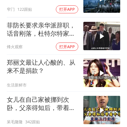
窄门
122跟贴
打开APP
菲防长要求亲华派辞职，
话音刚落，杜特尔特家族
就给他当头一棒
烽火观察
打开APP
郑丽文最让人心酸的、从
来不是捐款？
生活新鲜市
女儿在自己家被挪到次
卧，父亲得知后，带着中
介直接上门卖房
呆毛隆隆
342跟贴