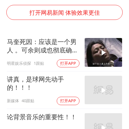
杭州全市有序停课
夏日经济乘“热”而上 消费市场向“新”而行
打开网易新闻 体验效果更佳
36岁男演员成景区NPC后人气爆棚
新疆优化调整景区内自驾服务费
马奎死因：应该是一个男
检测列车撞人致11死2伤 涉事单位被罚
人 。可余则成也彻底确认
宇树王兴兴被问了360多个问题
左蓝牺牲
明星娱乐侦探
1跟贴
打开APP
乐享全民健身 共筑健康中国
讲真，是球网先动手
的！！！
新媒体
40跟贴
打开APP
论背景音乐的重要性！！