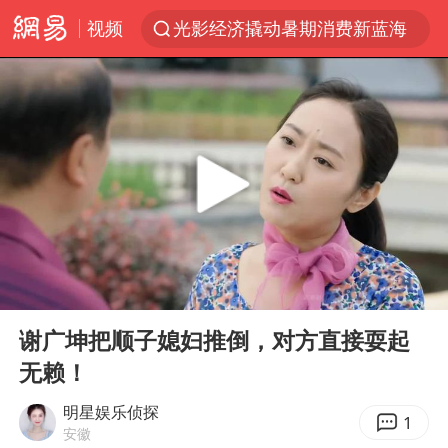
视频
光影经济撬动暑期消费新蓝海
陈思诚零点晒照为佟丽娅庆生
郑丽文：台湾从来没有“独立”过
商场现钱学森巨幅海报 负责人回应
几元成本的AI广告导致千万市值蒸发
情侣在平潭拍日出时坠崖致一死一伤
老挝国会主席赛宋蓬逝世
00:00
02:57
购飞机票7分钟后退票被扣2022元
Play
Ent
full
白海豚将正面袭击贯穿浙江
谢广坤把顺子媳妇推倒，对方直接耍起
无赖！
酒店回应车内过夜被收150元
酒店花洒现排泄物住客索赔遭拒
明星娱乐侦探
1
安徽