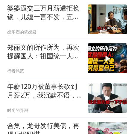
婆婆逼交三万月薪遭拒换
锁，儿媳一言不发，五天
后丈夫收传票
娱乐圈的笔娱君
郑丽文的所作所为，再次
提醒国人：祖国统一大
业，终究得靠自己！
行者风范
年薪120万被董事长砍到
月薪2万，我沉默不语，
当天竞品出12倍薪资挖走
时尚的弄潮
我
合集，龙哥发行美债，再