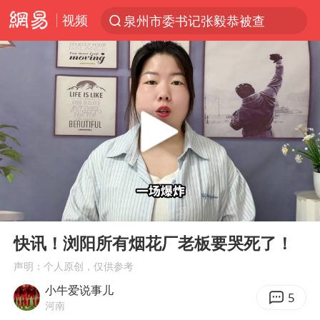
视频
泉州市委书记张毅恭被查
“电影+”如何激发千亿级消费新活力？
全球首个长时储能一体化产业园量产
台风白海豚加强
中国女篮70-67险胜尼日利亚女篮
四川宜宾高县4.9级地震致1死
名创优品回应女子吐槽内裤质量差
00:00
02:01
出口禁令驱动有色板块大涨
Play
Ent
full
秋天的第一杯奶茶到底有多火
快讯！浏阳所有烟花厂老板要哭死了！
国防部：中国军队坚决反制任何闹海挑衅图谋
声明：个人原创，仅供参考
小牛爱说事儿
U17国足点球大战淘汰河床晋级决赛
5
河南