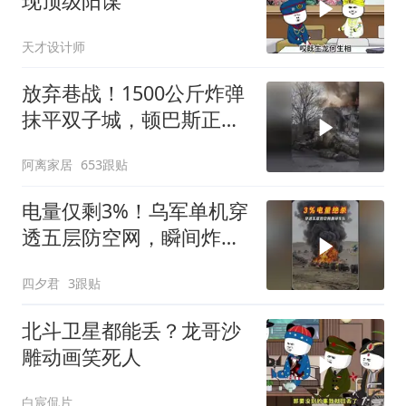
现顶级阳谋
天才设计师
放弃巷战！1500公斤炸弹
抹平双子城，顿巴斯正变
成一场拆城游戏
阿离家居
653跟贴
电量仅剩3%！乌军单机穿
透五层防空网，瞬间炸飞
俄军车队
四夕君
3跟贴
北斗卫星都能丢？龙哥沙
雕动画笑死人
白宸侃片