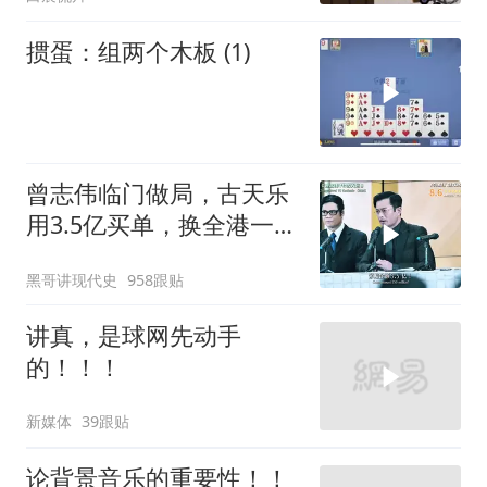
掼蛋：组两个木板 (1)
曾志伟临门做局，古天乐
用3.5亿买单，换全港一声
佩服！
黑哥讲现代史
958跟贴
讲真，是球网先动手
的！！！
新媒体
39跟贴
论背景音乐的重要性！！