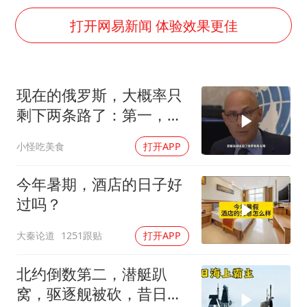
美股存储板块集体大跌
打开网易新闻 体验效果更佳
国乒男单横滨冠军赛全军覆没
38岁演员求职万岁山NPC成功
胡彦斌获《歌手2026》歌王
现在的俄罗斯，大概率只
日本试射“战斧”导弹，国防部回应
剩下两条路了：第一，把
胡彦斌韩磊 谁帮谁
吞进去的地盘全部吐出来
小怪吃美食
打开APP
“今天得有40℃了吧 为啥还不预警”
今年暑期，酒店的日子好
夯实基础开新局
过吗？
大秦论道
1251跟贴
打开APP
北约倒数第二，潜艇趴
窝，驱逐舰被砍，昔日的