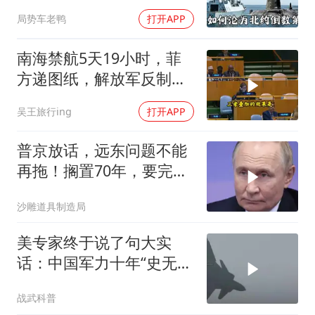
皇家海军怎么了？
局势车老鸭
打开APP
南海禁航5天19小时，菲
方递图纸，解放军反制组
合拳已到位
吴王旅行ing
打开APP
普京放话，远东问题不能
再拖！搁置70年，要完成
斯大林的未
沙雕道具制造局
美专家终于说了句大实
话：中国军力十年“史无前
例”狂飙，美国这次真坐不
战武科普
住了