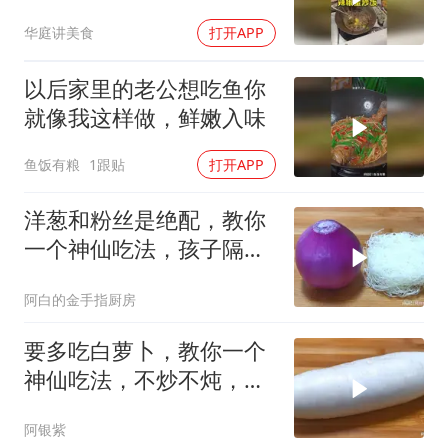
华庭讲美食
打开APP
以后家里的老公想吃鱼你
就像我这样做，鲜嫩入味
鱼饭有粮
1跟贴
打开APP
洋葱和粉丝是绝配，教你
一个神仙吃法，孩子隔三
差五点名要吃，香
阿白的金手指厨房
要多吃白萝卜，教你一个
神仙吃法，不炒不炖，美
味又营养
阿银紫