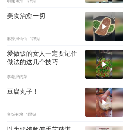
萌趣速拍
1跟贴
美食治愈一切
麻辣河仙仙
1跟贴
爱做饭的女人一定要记住
做法的这几个技巧
李老浪的菜
豆腐丸子！
鱼饭有粮
1跟贴
以为饭馆师傅手艺精湛，