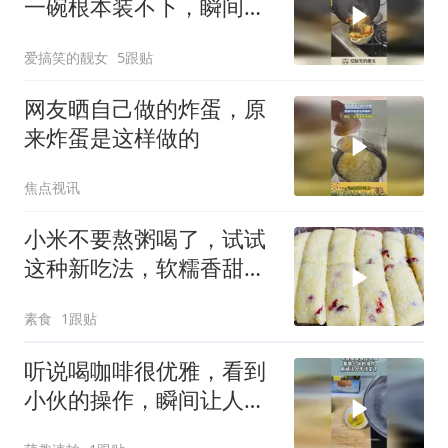
一碗根本装不下，瞬间满
足了！
爱搞笑的靓女
5跟贴
网友晒自己做的炸蛋，原
来炸蛋是这样做的
焦点视讯
小米不要熬粥喝了，试试
这种新吃法，软糯香甜，
比糍粑简单还好吃
素食
1跟贴
听说喝咖啡很优雅，看到
小伙的操作，瞬间让人不
淡定了！