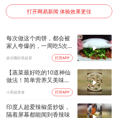
韩军前线部队连曝丑闻
《龙餐馆》 冲奖
打开网易新闻 体验效果更佳
笔试第一被劝弃考涉事副校长被撤职
构建更高水平的全民健身公共服务体系
每次做这个肉饼，都会被
挡“张雪机车”民进党当局怕什么
家人夸爆的，一周吃5次
灌溉水坝被隔成鱼塘 村民投诉20余年
都不觉得腻，千万别错过
娱乐圈的笔娱君
打开APP
萌娃帮爷爷脱玉米 卖力干活超可爱
奋力开创中国式现代化建设新局面
【蒸菜最好吃的10道神仙
做法！简单营养又美味！
蒸菜】
小凤姐美食
打开APP
印度人超爱辣椒蛋炒饭，
隔着屏幕都能闻到香辣味