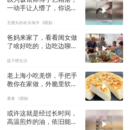
一动手让人懵了，你说这
是刀削面吗！
无厘头的欢乐海洋
3跟贴
爸妈来家了，看看闺女做
了啥好吃的，边吃边聊
天，好好开心呀
提子唠生活
老上海小吃羌饼，手把手
教你在家做，外脆里软，
比千层饼简单好吃
素食
1跟贴
或许这就是经过长时间，
高温煎炸的油，依旧能保
持清澈透亮的原因