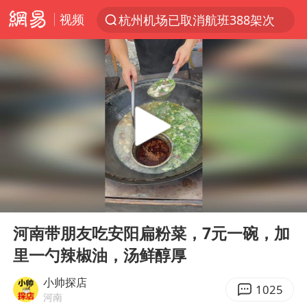
视频
杭州机场已取消航班388架次
上半年我国经营主体结构持续优化
白海豚将给京津冀带来大暴雨
《披荆斩棘2026》阵容官宣
国足U17与阿森纳决赛取消 并列冠军
女子发现前夫婚内与第三者育子
王艺迪无缘横滨赛决赛
00:00
00:10
2025年小学教师减少13.19万
Play
Ent
full
王艺迪2-4不敌张本美和止步4强
河南带朋友吃安阳扁粉菜，7元一碗，加
里一勺辣椒油，汤鲜醇厚
以军士兵把枪口对准中国记者
上门女婿出轨女邻居多年被判重婚罪
小帅探店
1025
河南