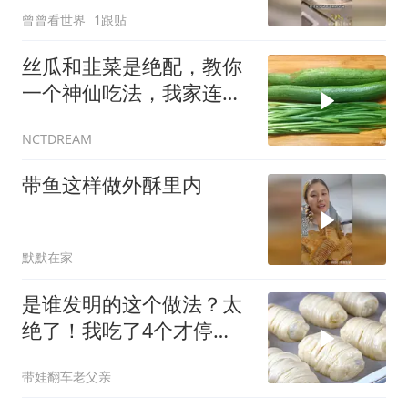
曾曾看世界
1跟贴
丝瓜和韭菜是绝配，教你
一个神仙吃法，我家连吃
8天了，真过瘾
NCTDREAM
带鱼这样做外酥里内
默默在家
是谁发明的这个做法？太
绝了！我吃了4个才停
下！疯狂爱上了！
带娃翻车老父亲