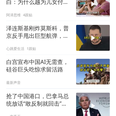
白：为什么越为儿女付
出，晚年越煎熬？
阿泽思维
4跟贴
泽连斯基刚炸莫斯科，普
京反手甩出巨型航弹，砸
碎乌军指挥部
心跳爱生活
1跟贴
白宫宣布中国AI无需查，
硅谷巨头吃惊求留活路
最新声音
抢了中国港口，巴拿马总
统放话“敢反制就回击”中
方一句话回应