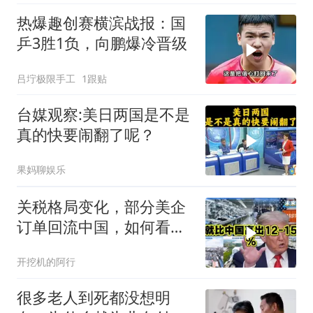
热爆趣创赛横滨战报：国
乒3胜1负，向鹏爆冷晋级
吕坾极限手工
1跟贴
台媒观察:美日两国是不是
真的快要闹翻了呢？
果妈聊娱乐
关税格局变化，部分美企
订单回流中国，如何看待
特朗普关税政策得失。来
开挖机的阿行
听听
很多老人到死都没想明