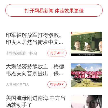
上海大部迎大暴雨
《龙餐馆》 冲奖
打开网易新闻 体验效果更佳
蒯曼挺进WTT横滨冠军赛女单四强
以军士兵把枪口对准中国记者
印军被解放军打得惨败。
笔试第一被劝弃考涉事副校长被撤职
印度人居然当街发中文教
白海豚5次眼壁置换
材，直呼将被殖民
宋垀搞笑配音
1跟贴
打开APP
构建更高水平的全民健身公共服务体系
大鹅经济持续放血，梅德
韦杰夫向普京提出，保住
国家的唯一办法
人世间的事与人
打开APP
美国航母刚进南海.中方当
场就动手了