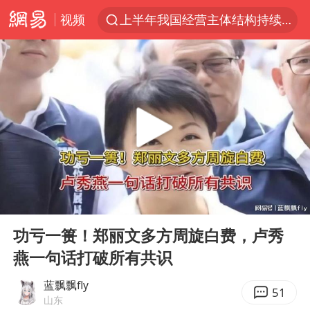
视频
上半年我国经营主体结构持续优化
王传君 《披荆斩棘》
上海：5号线16号线浦江线全线停运
白海豚预计将在浙江苍南到三门一带登陆
今日15时起福州地铁高架区段停运
国足U17与阿森纳决赛取消 并列冠军
王艺迪2-4不敌张本美和止步4强
00:00
04:29
上门女婿出轨女邻居多年被判重婚罪
Play
Ent
full
2025年小学教师减少13.19万
功亏一篑！郑丽文多方周旋白费，卢秀
燕一句话打破所有共识
王艺迪无缘横滨赛决赛
泰国：高度重视中国游客旅游体验
蓝飘飘fly
51
山东