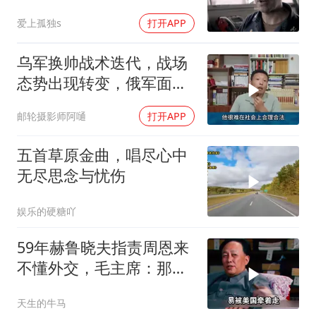
爱上孤独s
打开APP
乌军换帅战术迭代，战场
态势出现转变，俄军面临
严峻兵员压力
邮轮摄影师阿嗵
打开APP
五首草原金曲，唱尽心中
无尽思念与忧伤
娱乐的硬糖吖
59年赫鲁晓夫指责周恩来
不懂外交，毛主席：那我
也送你一顶帽子
天生的牛马