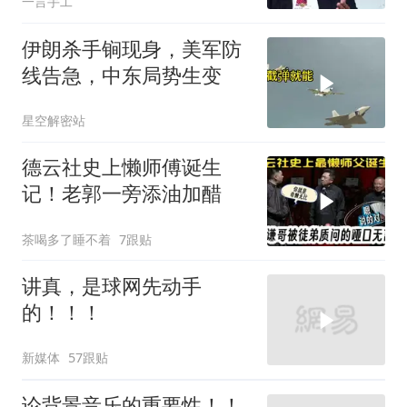
一言手工
伊朗杀手锏现身，美军防
线告急，中东局势生变
星空解密站
德云社史上懒师傅诞生
记！老郭一旁添油加醋
茶喝多了睡不着
7跟贴
讲真，是球网先动手
的！！！
新媒体
57跟贴
论背景音乐的重要性！！