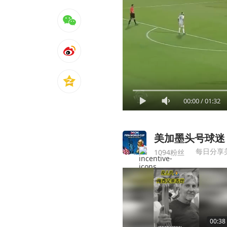
00:00
/
01:32
美加墨头号球迷
每日分享
1094粉丝
00:38