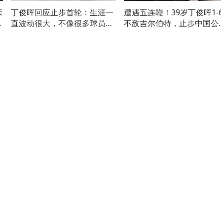
亲
丁俊晖回应止步首轮：生涯一
遭遇五连鞭！39岁丁俊晖1-
享
直波动很大，不像很多球员能
不敌吉尔伯特，止步中国公
保持稳定
赛首轮