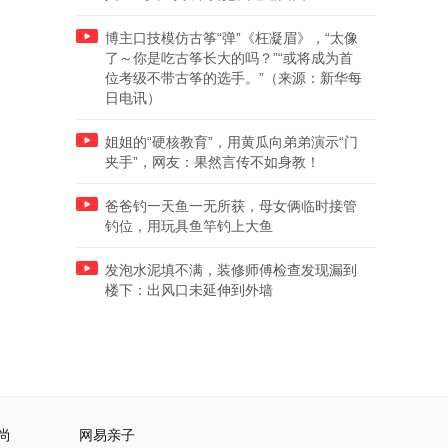
博主口技模仿古筝“弹”《枉凝眉》，“太像
了～你是吃古筝长大的吗？”“或将成为首
位考级不带古筝的选手。”（来源：新华每
日电讯）
姐姐的“硬核教育”，用黄瓜向弟弟演示“门
夹手”，网友：果然言传不如身教！
爸爸钓一天鱼一无所获，母女俩临时接管
钓位，用玩具鱼竿钓上大鱼
发泡水泥填不满，装修师傅检查发现漏到
楼下：出风口未延伸到外墙
尚
网易亲子