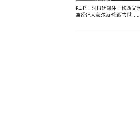
R.I.P.！阿根廷媒体：梅西父
兼经纪人豪尔赫·梅西去世，
年68岁