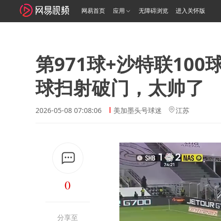
网易首页
应用
无障碍浏览
进入关怀版
第971球+沙特联10
球扫射破门，太帅了
2026-05-08 07:08:06
美加墨头号球迷
江苏
0
分享至