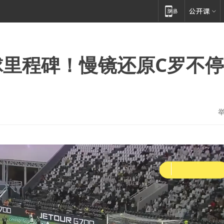
0球里程碑！慢镜还原C罗不停