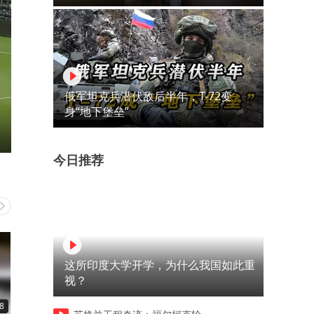
俄军坦克兵潜伏敌后半年，T-72变
身“地下堡垒”
今日推荐
这所印度大学开学，为什么我国如此重
视？
8
00:36
00:27