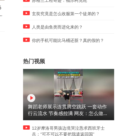
苏格兰工程奇迹：福尔柯克轮
6
巨大争议！湖人官博盘点传奇
国乒男单全部出局！陈垣宇0
开
双人组除名“詹眉”，几千条评
3张禹珍，连续两站WTT赛事
玄奘究竟是怎么收服第一个徒弟的？
论都是不满
无人晋级八强
人类是由鱼类而进化来的？
你的手机可能比马桶还脏？真的假的？
热门视频
舞蹈老师展示连贯腾空跳跃 一套动作
行云流水 节奏感拉满 网友：怎么做到
又舞又武的？
12岁摩洛哥男孩边境哭泣恳求西班牙士
兵：“可不可以不要把我遣返回国”