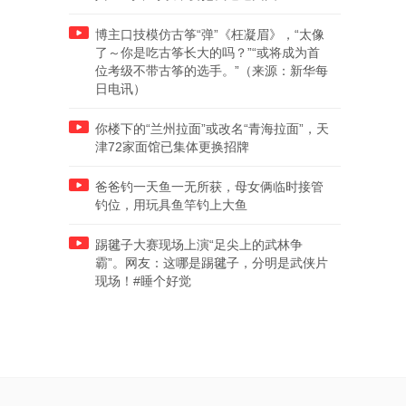
博主口技模仿古筝“弹”《枉凝眉》，“太像
了～你是吃古筝长大的吗？”“或将成为首
位考级不带古筝的选手。”（来源：新华每
日电讯）
你楼下的“兰州拉面”或改名“青海拉面”，天
津72家面馆已集体更换招牌
爸爸钓一天鱼一无所获，母女俩临时接管
钓位，用玩具鱼竿钓上大鱼
踢毽子大赛现场上演“足尖上的武林争
霸”。网友：这哪是踢毽子，分明是武侠片
现场！#睡个好觉