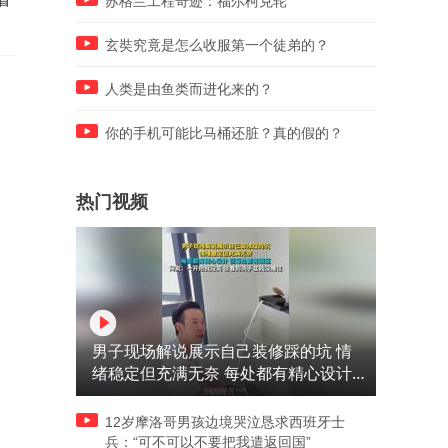
苏格兰工程奇迹：福尔柯克轮
辆大卡车
玄奘究竟是怎么收服第一个徒弟的？
人类是由鱼类而进化来的？
你的手机可能比马桶还脏？真的假的？
热门视频
男子现场解说展示自己装修踩的坑 情
绪稳定但充满无奈 每处都有精心设计
但每处都有瑕疵 网友：一开始我没笑
但看到洗手盆我没绷住
12岁摩洛哥男孩边境哭泣恳求西班牙士
兵：“可不可以不要把我遣返回国”