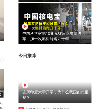
中国科学家把10兆瓦核反应堆塞进卡
车，加一次燃料能跑几十年
今日推荐
这所印度大学开学，为什么我国如此重
0
03:40
03:35
视？
为
不单单枭龙，史上最大中巴军
丈夫离奇死在矿上，女人该
看
贸订单：红旗-9导弹+中国百
何揭露真相？