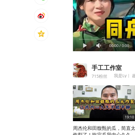
00:00
/
0:00
手工工作室
我是Ly｜ 
715粉丝
19:10
周杰伦和田馥甄的瓜，简直
炸裂了！吃完瓜我内心久久