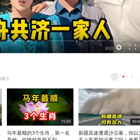
越南人
15:59
00:4
太
马年最顺的3个生肖，第一名
新疆高速遭遇沙尘暴，你以
不
是他，你绝对意想不到
关上车窗就没事了吗！来看