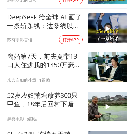
趣味萌宠的日常
打开APP
DeepSeek 给全球 AI 画了
一条斩杀线：这条线以下
的，趁早都别干了！
苏有朋影音馆
打开APP
离婚第7天，前夫竟带13
口人住进我的1450万豪
宅，一开门全傻眼
来去自如的小章
1跟贴
52岁农妇荒塘放养300只
甲鱼，18年后回村下塘瞬
间傻眼
起喜电影
8跟贴