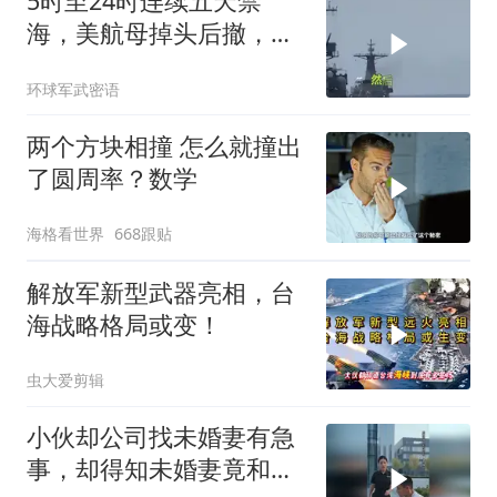
5时至24时连续五天禁
海，美航母掉头后撤，黄
岩岛大局已定
环球军武密语
两个方块相撞 怎么就撞出
了圆周率？数学
海格看世界
668跟贴
解放军新型武器亮相，台
海战略格局或变！
虫大爱剪辑
小伙却公司找未婚妻有急
事，却得知未婚妻竟和别