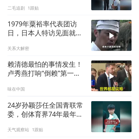
人订婚！
二毛追剧
1跟贴
1979年粟裕率代表团访
日，日本人特访见面就喊
首长好
关系大解密
赖清德最怕的事情发生！
卢秀燕打响“倒赖”第一
枪，美国趁火打劫
味在中国
24岁孙颖莎任全国青联常
委，创体育界74年最年轻
纪录
天气观察站
1跟贴