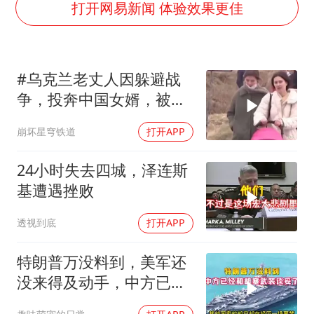
打开网易新闻 体验效果更佳
80后女柜员逆袭成4200亿银行副行长
27岁女子成组织卖淫集团主犯被通缉
吉林一“温度计大楼”读数爆表
#乌克兰老丈人因躲避战
24小时不关空调 电费会更低吗
争，投奔中国女婿，被眼
“China Cool”成海外热词
前城市繁荣震惊
崩坏星穹铁道
打开APP
把党建设得更加坚强有力
奋进开新局 实干挑大梁
24小时失去四城，泽连斯
基遭遇挫败
透视到底
打开APP
特朗普万没料到，美军还
没来得及动手，中方已经
和胡塞武装谈妥了