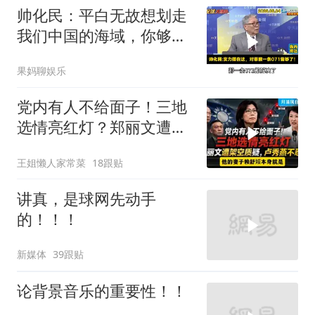
帅化民：平白无故想划走
我们中国的海域，你够格
吗？
果妈聊娱乐
党内有人不给面子！三地
选情亮红灯？郑丽文遭架
空质疑，卢秀燕不忍了。
王姐懒人家常菜
18跟贴
一起来听听
讲真，是球网先动手
的！！！
新媒体
39跟贴
论背景音乐的重要性！！