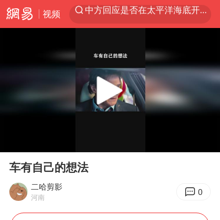
视频
以“新”破局 首发经济点亮城市消费活力
佛得角门将亮相智利俱乐部主场
看守所辅警收受10万获刑1年
“深圳地面沉降致车辆损坏”不实
U17国足1分钟轰2球
法国下周开始禁止未经同意的电话营销
外交部发言人就广岛核爆81周年等答记者问
00:00
00:42
首次证实！“胶球”存在
Play
Ent
full
车有自己的想法
感觉全东北都在等7号
二哈剪影
泰国一女公务员妆容引争议 本人回应
0
河南
女子利用漏洞0元薅走3000多件家电