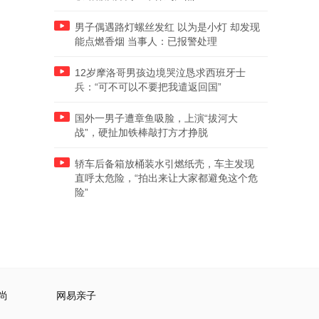
男子偶遇路灯螺丝发红 以为是小灯 却发现
能点燃香烟 当事人：已报警处理
12岁摩洛哥男孩边境哭泣恳求西班牙士
兵：“可不可以不要把我遣返回国”
国外一男子遭章鱼吸脸，上演“拔河大
战”，硬扯加铁棒敲打方才挣脱
轿车后备箱放桶装水引燃纸壳，车主发现
直呼太危险，“拍出来让大家都避免这个危
险”
尚
网易亲子