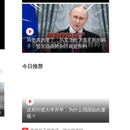
局势真的变了，乌克兰念了俄罗斯的稿
子，普京说战胜自己就是胜利
今日推荐
这所印度大学开学，为什么我国如此重
1
00:16
00:15
视？
揭秘巴铁是如何固定锄头的罕
弹弓差距有多大？老外自制
能
见方法？
威力翻倍，看完不得不服