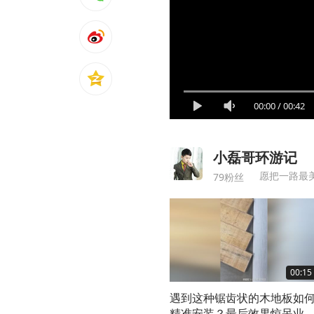
00:00
/
00:42
小磊哥环游记
愿把一路最
79粉丝
00:15
遇到这种锯齿状的木地板如
精准安装？最后效果惊呆业