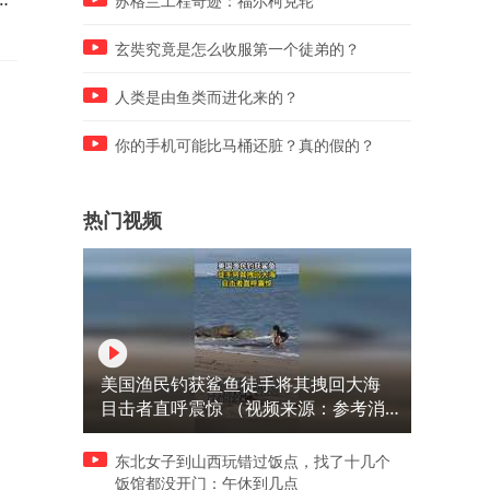
苏格兰工程奇迹：福尔柯克轮
玄奘究竟是怎么收服第一个徒弟的？
人类是由鱼类而进化来的？
你的手机可能比马桶还脏？真的假的？
热门视频
美国渔民钓获鲨鱼徒手将其拽回大海
目击者直呼震惊 （视频来源：参考消
息）
东北女子到山西玩错过饭点，找了十几个
饭馆都没开门：午休到几点