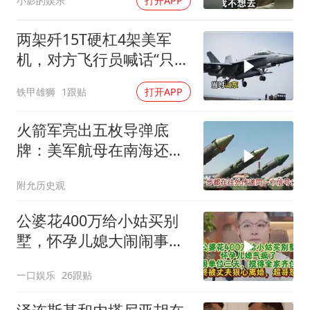
小影的娱乐
打开APP
两架歼15T硬杠4架美军
机，对方飞行员喊话“只想
回家”，被一句话怼到沉默
铁甲雄狮
1跟贴
打开APP
火箭军亮出五枚导弹底
牌：美军航母在南海还有
安全区吗？
附允历史观
公婆花400万给小姑买别
墅，怀孕儿媳大闹闹事，
被老公狠心离婚
一口娱乐
26跟贴