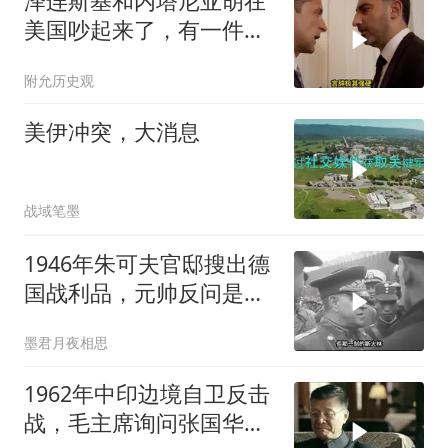
泽连斯基和内塔尼亚胡在
美国吵起来了，有一件事
让他俩都很愤怒
附允历史观
美伊冲突，大消息
战域笔墨
1946年朱可夫官邸搜出德
国战利品，元帅反问是否
需辞职
墨君月夜相思
1962年中印边境自卫反击
战，毛主席询问张国华能