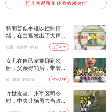
关之琳否认与27岁模特的恋情
打开网易新闻 体验效果更佳
多地要求领导干部带头休假
对话重庆地铁吐血女孩
特朗普似乎难以控制情
中方回应日本广岛核爆81周年
绪，在白宫发出了大声咒
中国五箭齐发反制美国
骂
红颜一笑为醉
1跟贴
打开APP
中国经济展现强大韧性和活力
女儿在自己家被挪到次
卧，父亲得知后，带着中
介直接上门卖房
呆毛隆隆
345跟贴
打开APP
许世友当广州军区司令
时，中央让杨勇去当政
委，杨勇说：我不想去