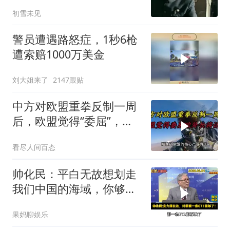
否获胜
初雪未见
警员遭遇路怒症，1秒6枪
遭索赔1000万美金
刘大姐来了
2147跟贴
中方对欧盟重拳反制一周
后，欧盟觉得“委屈”，欧
外长将访华谈判
看尽人间百态
帅化民：平白无故想划走
我们中国的海域，你够格
吗？
果妈聊娱乐