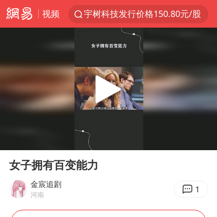
视频
宇树科技发行价格150.80元/股
我国编制完成新版全月地质图
台风白海豚即将进入48小时警戒线
郑国霖回应去景区上班被保安拦下
中央气象台发布台风黄色预警
80后女柜员逆袭成4200亿银行副行长
感觉全东北都在等7号
00:00
00:24
扎哈罗娃批广岛市长不提美国原子弹
Play
Ent
full
女子利用漏洞0元薅走3000多件家电
女子拥有百变能力
金饰克价大幅跳涨
金宸追剧
1
河南
泰国一女公务员妆容引争议 本人回应