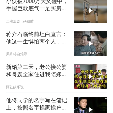
小伙被7000万大奖砸中，
手握巨款底气十足买房不
问价！
二毛追剧
24跟贴
蒋介石临终前坦白直言：
他这一生惧怕两个人，却
只敬佩一个人！
风月得自难寻
新婚第二天，老公接公婆
和哥嫂全家住进我陪嫁房
我转身上诉离婚
阿芒娱乐说
他将同学的名字写在笔记
上，按照名字挨家挨户去