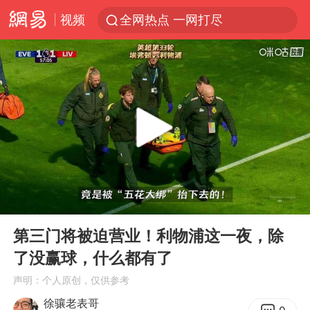
视频
全网热点 一网打尽
00:00
00:38
Play
Ent
full
第三门将被迫营业！利物浦这一夜，除
了没赢球，什么都有了
声明：个人原创，仅供参考
徐骧老表哥