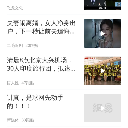
杀人！
飞龙文化
夫妻闹离婚，女人净身出
户，下一秒让前夫追悔莫
及！
二毛追剧
20跟贴
清晨8点北京大兴机场，
30人印度旅行团，抵达，
坦言不愿再返程！
悟人性
47跟贴
讲真，是球网先动手
的！！！
新媒体
39跟贴