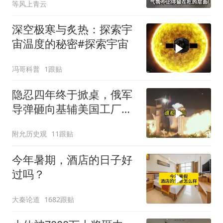
等风上青云
深空极寒与炙热：探索宇
宙温度的秘密#探索宇宙
冯哥科普
1跟贴
隐忍四年终于掀桌，俄军
导弹砸向基辅美国工厂，
背后这步棋太狠了
附允历史观
11跟贴
今年暑期，酒店的日子好
过吗？
大秦论道
1682跟贴