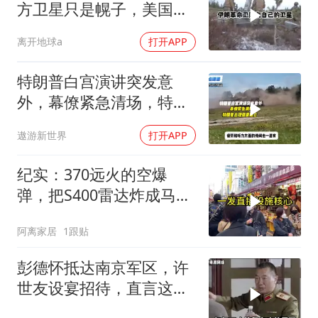
方卫星只是幌子，美国真
正怕的是两件事
离开地球a
打开APP
特朗普白宫演讲突发意
外，幕僚紧急清场，特朗
普出现健康疑云！
遨游新世界
打开APP
纪实：370远火的空爆
弹，把S400雷达炸成马蜂
窝，靶标惨状让台军急眼
阿离家居
1跟贴
了
彭德怀抵达南京军区，许
世友设宴招待，直言这是
最高的标准