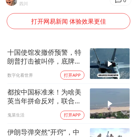
0
四川
打开网易新闻 体验效果更佳
十国使馆发撤侨预警，特
朗普打击被叫停，底牌将
看穿
数字化看世界
打开APP
都按中国标准来！为啥美
英当年拼命反对，联合国
反而全盘接受？
鬼菜生活
打开APP
伊朗导弹突然“开窍”，中