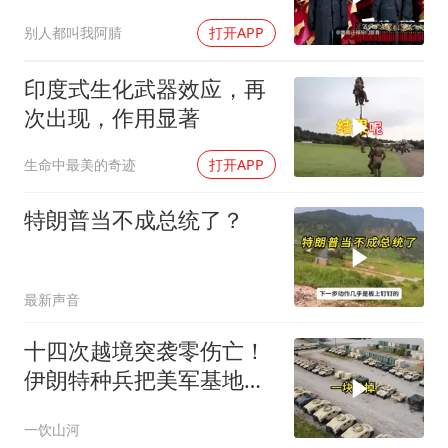
袱瞬间完成升华
别人都叫我阿腈
打开APP
印度式生化武器效应，再
次出现，作用显著
生命中最美的奇迹
打开APP
特朗普当不成总统了？
最新声音
十四次越境突袭零伤亡！
伊朗特种兵把美军基地当
后花园，美情报网成了睁
一饮山河
眼瞎