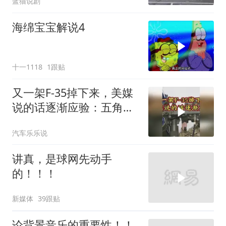
蓝猫说剧
海绵宝宝解说4
十一1118
1跟贴
又一架F-35掉下来，美媒
说的话逐渐应验：五角大
楼要亏大了
汽车乐乐说
讲真，是球网先动手
的！！！
新媒体
39跟贴
论背景音乐的重要性！！