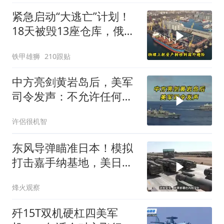
紧急启动“大逃亡”计划！
18天被毁13座仓库，俄电
商巨头被逼无奈，出此下
铁甲雄狮
210跟贴
策
中方亮剑黄岩岛后，美军
司令发声：不允许任何国
家主宰印太
许侶很机智
东风导弹瞄准日本！模拟
打击嘉手纳基地，美日敢
动武就挨打？
烽火观察
歼15T双机硬杠四美军