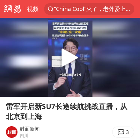
视频
“China Cool”火了，老外爱上中国避暑游
香港宏福苑火灾或由烟头引起
浙江台州《告全体市民书》
美拟年底前首次测试“金穹”反导系统
四川宜宾3.4级地震
网约车司机充电时猝死保险拒赔
陕西柞水泥石流已致2死 仍有1人失联
00:00
00:33
泰国初中生饮弹自尽前开了26枪
Play
Ent
full
多所高校取消艺考
雷军开启新SU7长途续航挑战直播，从
北京到上海
店主称换“青海拉面”招牌后生意更好
伊斯兰版北约来了吗
封面新闻
3
四川