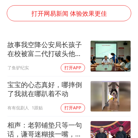
上半年国内居民出游人次34.63亿
22岁女生独闯南太行失联12天
打开网易新闻 体验效果更佳
薛之谦杭州站演唱会取消
张本智和：零封向鹏不意外
故事我空降公安局长孩子
今年第二强台风将带来多大影响
在校被富二代打破头他爹
“准2万亿”之城点名支持三所大学
叫嚣开个价
了鱼驴纪实
打开APP
习近平心系体育强国建设
宝宝的心态真好，哪摔倒
了我就在哪趴着不动
有有侃剧人
1跟贴
打开APP
相声：老郭铺垫只等一句
话，谦哥迷糊接一嘴，包