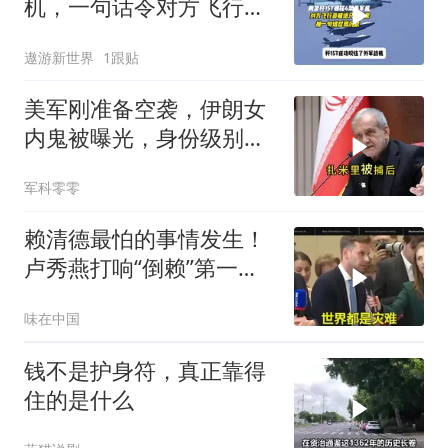
机，一句话令对方飞行员
无言以对
遨游新世界
1跟贴
美军刚准备空袭，伊朗女
内鬼被曝光，身份级别很
意外
军科零零
赖清德最怕的事情发生！
卢秀燕打响“倒赖”第一
枪，美国趁火打劫
味在中国
钱不是护身符，真正靠得
住的是什么