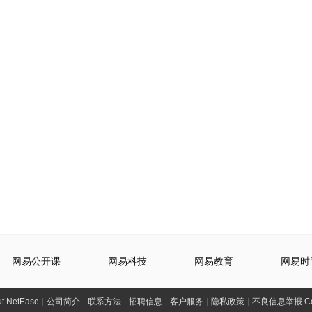
网易公开课
网易科技
网易教育
网易时
t NetEase
|
公司简介
|
联系方法
|
招聘信息
|
客户服务
|
隐私政策
|
不良信息举报 Comp