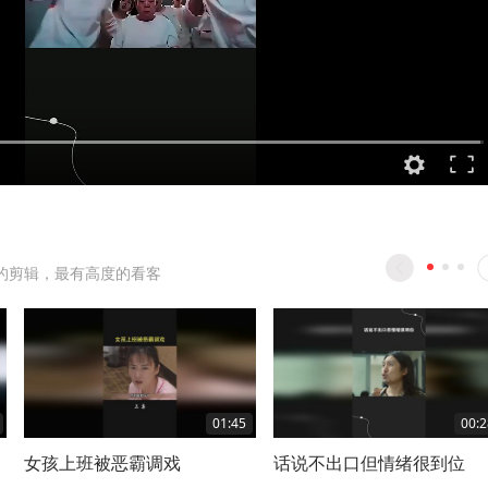
的剪辑，最有高度的看客
01:45
00:2
男
女孩上班被恶霸调戏
话说不出口但情绪很到位