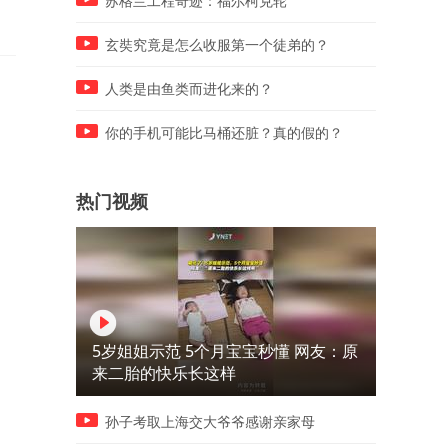
苏格兰工程奇迹：福尔柯克轮
玄奘究竟是怎么收服第一个徒弟的？
人类是由鱼类而进化来的？
你的手机可能比马桶还脏？真的假的？
热门视频
5岁姐姐示范 5个月宝宝秒懂 网友：原
来二胎的快乐长这样
孙子考取上海交大爷爷感谢亲家母