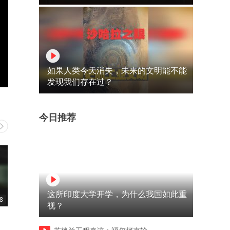
如果人类今天消失，未来的文明能不能
发现我们存在过？
今日推荐
这所印度大学开学，为什么我国如此重
8
00:45
00:44
视？
高启强对安欣说过最狠的话就
队长医院遭暗杀不料队长一
是我投诉你
化解