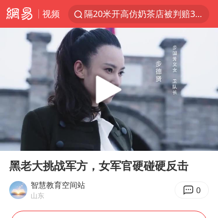
视频
隔20米开高仿奶茶店被判赔35万元
“不怕六爷挂得多 就怕六爷挂一颗”
新疆景区自驾服务费改为按车收费
多家A股公司收到美国关税退款
直击东北超：哈尔滨vs通辽
视频丨中国东方电气集团原党组副书记、董事宋致远被查
香港宏福苑火灾或由烟头引起
00:00
03:06
白海豚将正面袭击贯穿浙江
Play
Ent
full
酒店回应车内过夜被收150元
黑老大挑战军方，女军官硬碰硬反击
36岁男演员成景区NPC后人气爆棚
智慧教育空间站
0
山东
几元成本的AI广告导致千万市值蒸发