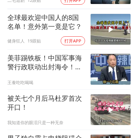
二毛追剧
12跟贴
打开APP
全球最欢迎中国人的8国
名单！意外第一竟是它？
健身狂人
19跟贴
打开APP
美菲踢铁板！中国军事海
警行政联动出封海令！台
媒点评
王飬吃吃喝喝
被关七个月后马杜罗首次
开口！
我知道你的眼泪只是一种无奈