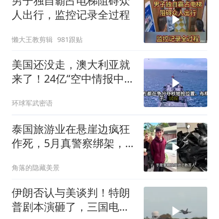
男子独自霸占电梯阻碍众
人出行，监控记录全过程
懒大王教剪辑
981跟贴
美国还没走，澳大利亚就
来了！24亿“空中情报中
心”刚到手就杀入南海
环球军武密语
泰国旅游业在悬崖边疯狂
作死，5月真警察绑架，7
月假警察杀人
角落的隐藏美景
伊朗否认与美谈判！特朗
普剧本演砸了，三国电话