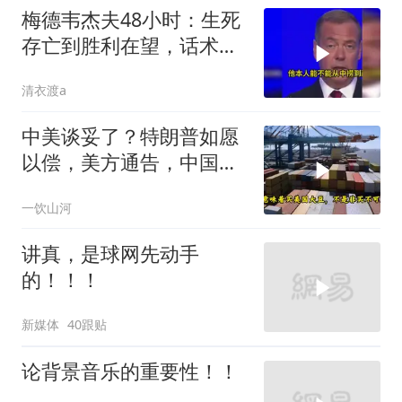
梅德韦杰夫48小时：生死
存亡到胜利在望，话术变
现实不变
清衣渡a
中美谈妥了？特朗普如愿
以偿，美方通告，中国增
购48.8万吨大豆
一饮山河
讲真，是球网先动手
的！！！
新媒体
40跟贴
论背景音乐的重要性！！