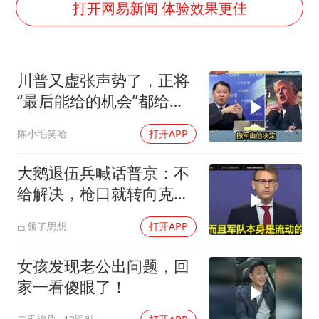
浙江台州《告全体市民书》
打开网易新闻 体验效果更佳
郑丽文：台湾从来没有“独立”过
梁家辉百花奖演讲落泪
川普又虚张声势了，正将
大V：马科斯把路走绝了
“最后能给的机会”都给伊
香港正式允许“拒绝抢救”
朗！台媒点评
陈小毛笑哈
打开APP
人民的健康、体质、幸福一脉相承
大鹅退伍兵喊话普京：不
给解决，枪口就转向克里
姆林宫！
占领了思想
打开APP
女孩发现老公出问题，回
家一看傻眼了！