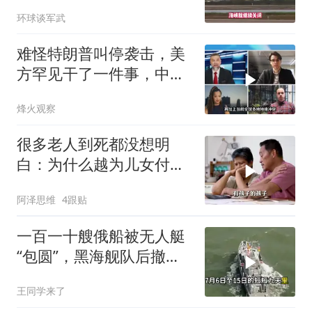
打爆德黑兰表忠心
环球谈军武
难怪特朗普叫停袭击，美
方罕见干了一件事，中方
智库预测有事发生
烽火观察
很多老人到死都没想明
白：为什么越为儿女付
出，晚年越煎熬？
阿泽思维
4跟贴
一百一十艘俄船被无人艇
“包圆”，黑海舰队后撤数
百里，制海权彻底易手
王同学来了