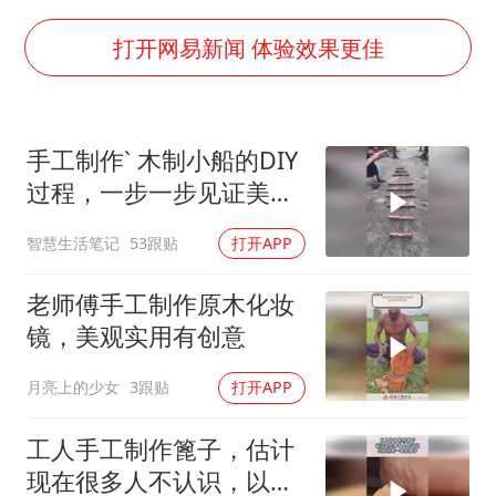
OpenAI为免费用户升级GPT-5.6 Luna
段绚竞因公牺牲 年仅44岁
打开网易新闻 体验效果更佳
日本广岛民众举行游行反对政府行径
实探山东最热的“中国蔬菜之乡”
手工制作` 木制小船的DIY
女子开一天一夜空调后二氧化碳中毒
过程，一步一步见证美
船舶避风项目停工 多地全力防台风
好！
智慧生活笔记
53跟贴
打开APP
奋进开新局 实干挑大梁
老师傅手工制作原木化妆
镜，美观实用有创意
月亮上的少女
3跟贴
打开APP
工人手工制作篦子，估计
现在很多人不认识，以前