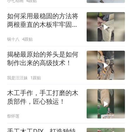
小七动画
4跟贴
如何采用最稳固的方法将
两根垂直的木板牢牢固定
在一起？
锅十八
4跟贴
揭秘最原始的斧头是如何
制作出来的高级技术！
我是汪汪妹
1跟贴
木工手作，手工打磨的木
质部件，匠心独运！
祭怀莲
手工木工DIY，打造独特