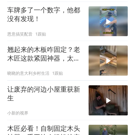
车牌多了一个数字，他都
没有发现！
恩意搞笑配音
1跟贴
翘起来的木板咋固定？老
木匠这款紧固神器，太好
用了！
晓晓的意大利乡村生活
1跟贴
让废弃的河边小屋重获新
生
小新的视界
木匠必看！自制固定木头