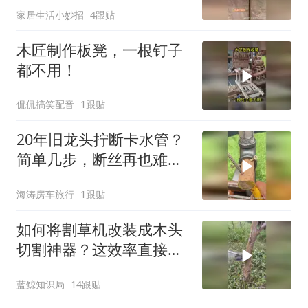
家居生活小妙招
4跟贴
木匠制作板凳，一根钉子
都不用！
侃侃搞笑配音
1跟贴
20年旧龙头拧断卡水管？
简单几步，断丝再也难不
倒你
海涛房车旅行
1跟贴
如何将割草机改装成木头
切割神器？这效率直接翻
10倍！
蓝鲸知识局
14跟贴