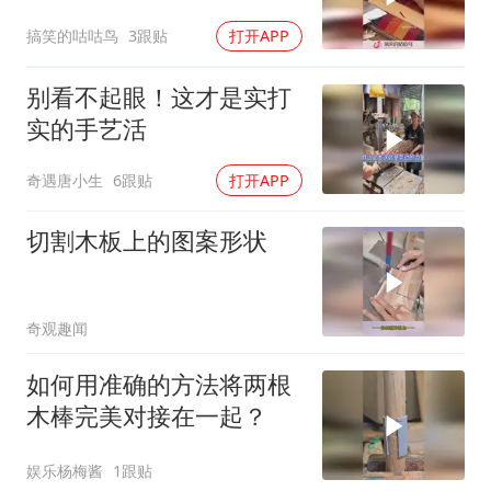
的老一辈的梳子！
搞笑的咕咕鸟
3跟贴
打开APP
别看不起眼！这才是实打
实的手艺活
奇遇唐小生
6跟贴
打开APP
切割木板上的图案形状
奇观趣闻
如何用准确的方法将两根
木棒完美对接在一起？
娱乐杨梅酱
1跟贴