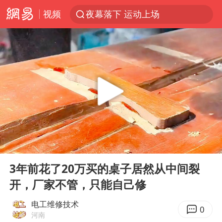
视频
夜幕落下 运动上场
泰交通部副部长回应中国游客遭歧视
美国将对多晶硅衍生品加征15%关税
台风白海豚体型变大近似13个浙江面积
1岁宝宝碰坏纸巾盒 宝妈被索赔924元
泸溪河：桃酥吃出金属牙冠视频不实
Meta被判支付5.67亿美元
00:00
01:30
台风白海豚逼近 暴雨大暴雨来袭
Play
Ent
full
“空调24小时开着更省电”不实
3年前花了20万买的桌子居然从中间裂
开，厂家不管，只能自己修
公司“上四休三”但要降薪1000元
47岁妈妈突然产女 26岁女儿：很震惊
电工维修技术
0
河南