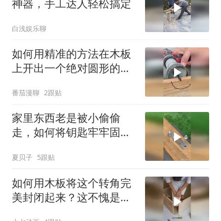
神器，手工达人轻松搞定
白浅娱乐聊
如何用精准的方法在木板
上开出一个绝对圆形的木
孔？
番茄漫聊
2跟贴
家里东西老是被小偷偷
走，如何将钥匙牢牢固定
起来，看见也无法！
夏贝子
5跟贴
如何用木板将这个转角完
美封闭起来？这不愧是老
师傅手艺啊！