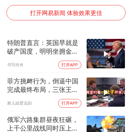
猫咪过火把节被抹成黑猫
BLG经理辟谣Bin离队
打开网易新闻 体验效果更佳
以军士兵把枪口对准中国记者
云南一男子胃中取出180颗铁钉
特朗普直言：英国早就是
曹颖儿子首次演长剧
破产国度，明明坐拥金
总书记点赞的非遗苗绣焕发新生机
山，却偏偏无动于衷
书写传奇
打开APP
菲方挑衅行为，倒逼中国
完成最终布局，三张王牌
现身黄岩岛
雅儿姐爱追剧
打开APP
俄军六路集群昼夜狂碾，
上千公里战线同时压上，