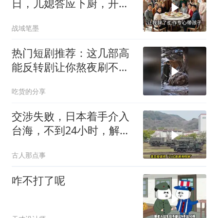
日，儿媳答应下厨，开饭
时全愣住了
战域笔墨
热门短剧推荐：这几部高
能反转剧让你熬夜刷不
停！
吃货的分享
交涉失败，日本着手介入
台海，不到24小时，解放
军军机3路出动
古人那点事
咋不打了呢