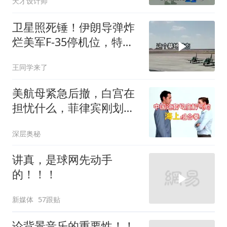
天才设计师
卫星照死锤！伊朗导弹炸
烂美军F-35停机位，特朗
普这回真兜不住了
王同学来了
美航母紧急后撤，白宫在
担忧什么，菲律宾刚划下
红线
深层奥秘
讲真，是球网先动手
的！！！
新媒体
57跟贴
论背景音乐的重要性！！