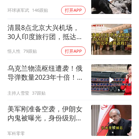
苏梅方向乌军精锐被成建
环球谈军武
146跟贴
打开APP
制打残
清晨8点北京大兴机场，
30人印度旅行团，抵达，
坦言不愿再返程！
悟人性
79跟贴
打开APP
乌克兰物流枢纽遭袭！俄
导弹数量2023年十倍！为
何越打越强？
主持人雪莹
37跟贴
美军刚准备空袭，伊朗女
内鬼被曝光，身份级别很
意外
军科零零