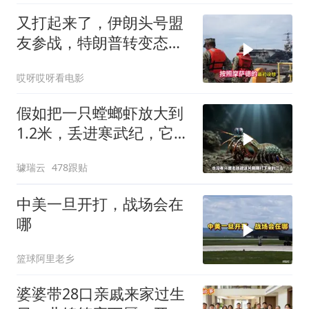
又打起来了，伊朗头号盟
友参战，特朗普转变态
度，英法德俄选边站
哎呀哎呀看电影
假如把一只螳螂虾放大到
1.2米，丢进寒武纪，它能
战胜当代霸主吗
璩瑞云
478跟贴
中美一旦开打，战场会在
哪
篮球阿里老乡
婆婆带28口亲戚来家过生