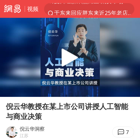
视频
于东来回应胖东来近25年老店年底关闭
以拒绝“和平委员会”的加沙和平计划
浙江省甬江发生2026年第1号洪水
国足U17与阿森纳决赛取消 并列冠军
独闯南太行的失联女生最后轨迹已确认
全球最大级别运输船通过长江大桥
香港刷新1884年以来最高气温纪录
00:00
00:44
央视新主播李秋莹母校发文祝贺
Play
Ent
full
上门女婿出轨女邻居多年被判重婚罪
倪云华教授在某上市公司讲授人工智能
与商业决策
上海全力守护市民“菜篮子”
暑期研学游升温 在旅途中增长知识
倪云华洞察
7
江苏