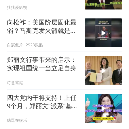
火库
猪猪爱影视
向松祚：美国阶层固化最
弱？马斯克发火箭就是答
案！
白宸侃片
2923跟贴
郑丽文行事带来的启示：
实现祖国统一当立足自身
诗意鸢尾
四大党内干将支持！上任
9个月，郑丽文“派系”基本
形成
糖逗在娱乐