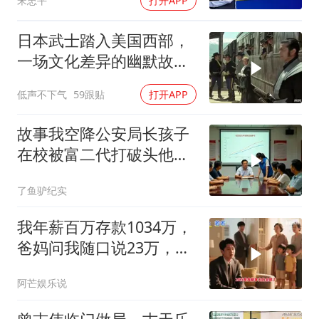
宋忠平
打开APP
日本武士踏入美国西部，
一场文化差异的幽默故事
即将开
低声不下气
59跟贴
打开APP
故事我空降公安局长孩子
在校被富二代打破头他爹
叫嚣开个价
了鱼驴纪实
我年薪百万存款1034万，
爸妈问我随口说23万，结
果哥哥一家找上门
阿芒娱乐说