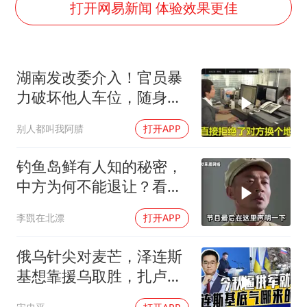
几元成本的AI广告导致千万市值蒸发
打开网易新闻 体验效果更佳
《欢迎来龙餐馆》口碑
白海豚将正面袭击贯穿浙江
湖南发改委介入！官员暴
酒店回应车内过夜被收150元
力破坏他人车位，随身带
杭州全市有序停课
铁棍，称没想闹大
别人都叫我阿腈
打开APP
商场现钱学森巨幅海报 负责人回应
乐享全民健身 共筑健康中国
钓鱼岛鲜有人知的秘密，
中方为何不能退让？看完
让国人自豪
李覴在北漂
打开APP
俄乌针尖对麦芒，泽连斯
基想靠援乌取胜，扎卢日
内道出乌军真相