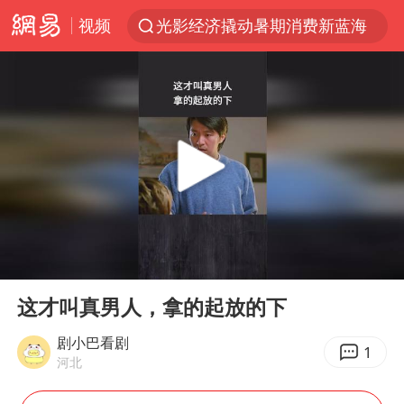
视频
光影经济撬动暑期消费新蓝海
马克·艾伦退出斯诺克中国公开赛
新疆优化调整景区内自驾服务费
上四休三，但降薪1000元，你接受吗？
央视新主播李秋莹孙亚鹏亮相
情侣平潭拍日出坠崖1死1伤
老挝国会主席赛宋蓬逝世
00:00
00:36
黄金牛市回来了吗
Play
Ent
full
茅台部分直营店飞天茅台提价
这才叫真男人，拿的起放的下
全民健身事业高质量发展
剧小巴看剧
1
河北
台当局重金为“台独”织“皇帝新衣”