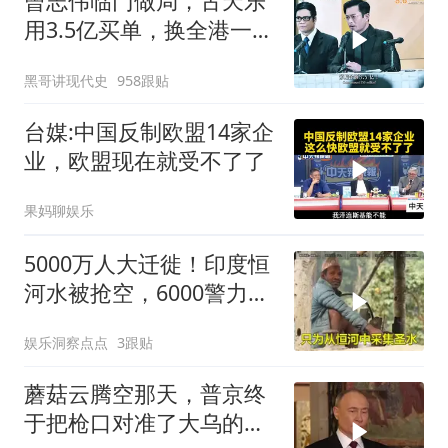
曾志伟临门做局，古天乐
用3.5亿买单，换全港一声
佩服！
黑哥讲现代史
958跟贴
台媒:中国反制欧盟14家企
业，欧盟现在就受不了了
果妈聊娱乐
5000万人大迁徙！印度恒
河水被抢空，6000警力全
员戒备！
娱乐洞察点点
3跟贴
蘑菇云腾空那天，普京终
于把枪口对准了大乌的军