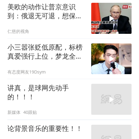
美欧的动作让普京意识
到：俄退无可退，想保住
国家只剩最后一条路
仁慈的视角
小三嚣张贬低原配，标榜
真爱强行上位，梦龙全程
怒斥句句戳破谎言
有态度网友19Dsym
讲真，是球网先动手
的！！！
新媒体
40跟贴
论背景音乐的重要性！！