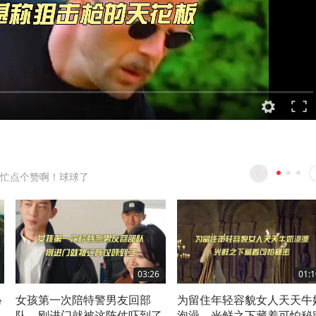
忙点个赞啊！球球了
03:26
01:1
秘
女孩第一次陪特警男友回部
为留住年轻容貌女人天天牛
队，刚进门就被这阵仗吓到了
泡澡，光鲜之下藏着可怕秘