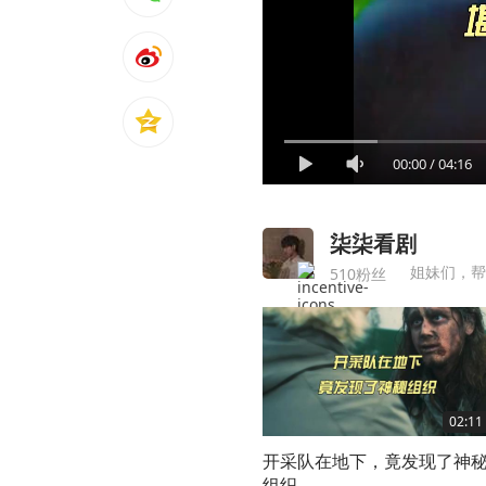
00:00
/
04:16
柒柒看剧
姐妹们，帮
510粉丝
02:11
开采队在地下，竟发现了神
组织