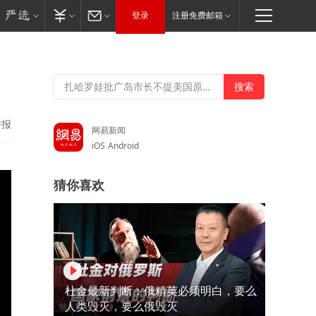
登录
注册免费邮箱
举报
网易新闻
iOS
Android
猜你喜欢
杜金最新判断：俄精英必须明白，要么
人类毁灭，要么俄毁灭