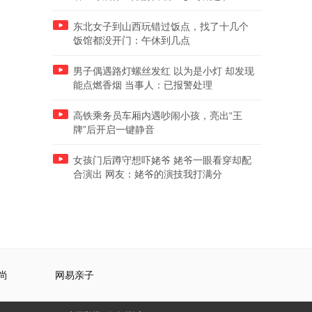
东北女子到山西玩错过饭点，找了十几个
饭馆都没开门：午休到几点
男子偶遇路灯螺丝发红 以为是小灯 却发现
能点燃香烟 当事人：已报警处理
高铁乘务员车厢内遇吵闹小孩，亮出“王
牌”后开启一键静音
女孩门后蹲守想吓姥爷 姥爷一眼看穿却配
合演出 网友：姥爷的演技我打满分
尚
网易亲子