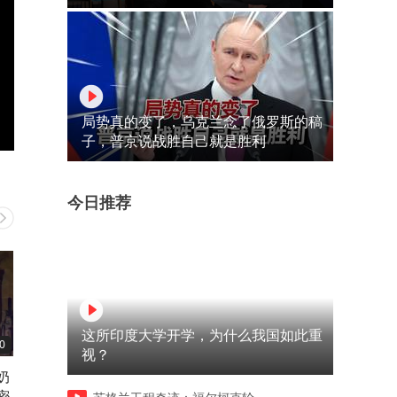
局势真的变了，乌克兰念了俄罗斯的稿
子，普京说战胜自己就是胜利
今日推荐
这所印度大学开学，为什么我国如此重
0
00:35
08:35
视？
奶
日军勒令手下替他剖腹，不曾
言出法随即是真理，掌握真
密
想转瞬之间就被下属当场反杀
可以改变很多，但是改变不