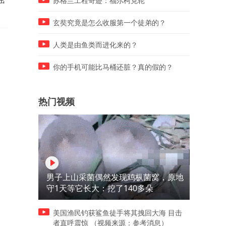
苏格兰工程奇迹：福尔柯克轮
切
玄奘究竟是怎么收服第一个徒弟的？
人类是由鱼类而进化来的？
你的手机可能比马桶还脏？真的假的？
热门视频
男子上山采菌偶然发现鸡枞菌窝，原地
守1天等它长大：挖了140多朵
美国渔民钓获鲨鱼徒手将其拽回大海 目击
者直呼震惊 （视频来源：参考消息）