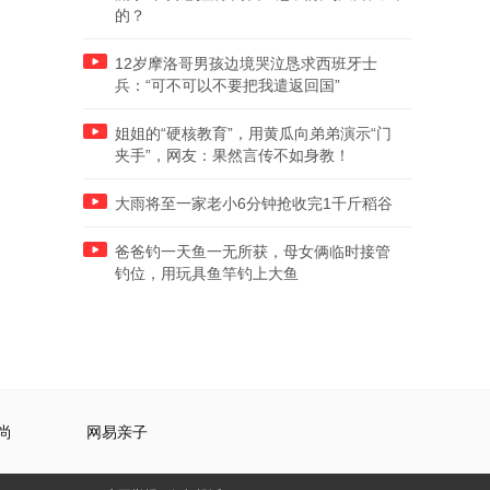
的？
12岁摩洛哥男孩边境哭泣恳求西班牙士
兵：“可不可以不要把我遣返回国”
姐姐的“硬核教育”，用黄瓜向弟弟演示“门
夹手”，网友：果然言传不如身教！
大雨将至一家老小6分钟抢收完1千斤稻谷
爸爸钓一天鱼一无所获，母女俩临时接管
钓位，用玩具鱼竿钓上大鱼
尚
网易亲子