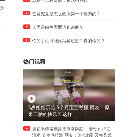
苏格兰工程奇迹：福尔柯克轮
亲
肥皂是开战的信号
盗版的魔女都这么厉害
玄奘究竟是怎么收服第一个徒弟的？
人类是由鱼类而进化来的？
你的手机可能比马桶还脏？真的假的？
热门视频
5岁姐姐示范 5个月宝宝秒懂 网友：原
来二胎的快乐长这样
舞蹈老师展示连贯腾空跳跃 一套动作行云
流水 节奏感拉满 网友：怎么做到又舞又武