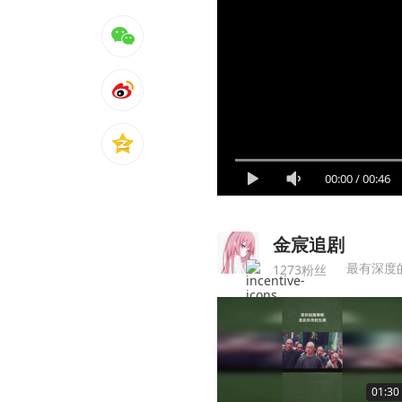
00:00
/
00:46
金宸追剧
最有深度
1273粉丝
01:30