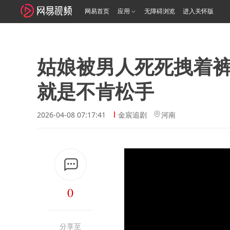
网易首页
应用
无障碍浏览
进入关怀版
姑娘被男人死死拽着
就是不肯松手
2026-04-08 07:17:41
金宸追剧
河南
0
分享至