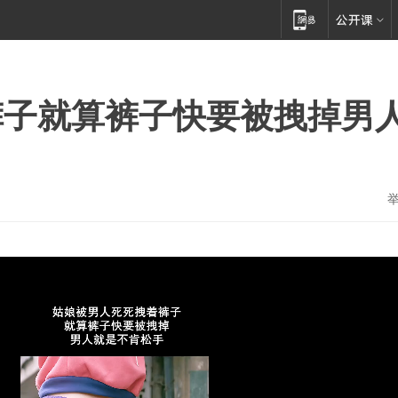
裤子就算裤子快要被拽掉男