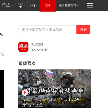
登录
注册免费邮箱
人
网易新闻
iOS
Android
举报
猜你喜欢
俄军坦克兵潜伏敌后半年，T-72变
身“地下堡垒”