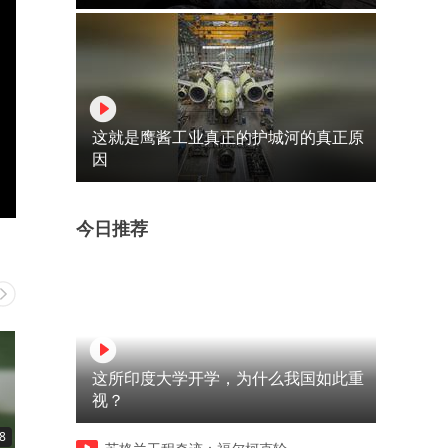
这就是鹰酱工业真正的护城河的真正原
因
今日推荐
这所印度大学开学，为什么我国如此重
视？
8
01:22
00:46