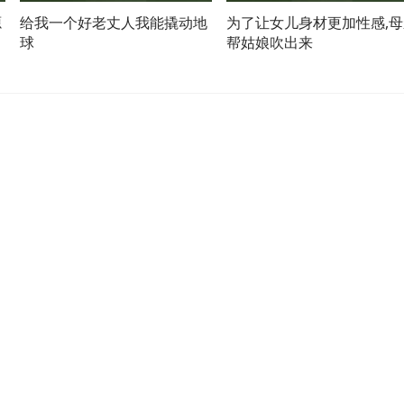
源
给我一个好老丈人我能撬动地
为了让女儿身材更加性感,母
球
帮姑娘吹出来