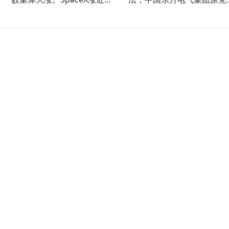
雨
16%，金价再破4000美元大关
副书记、董事宋致远被查