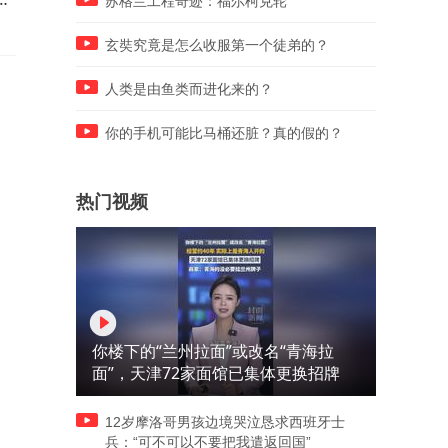
苏格兰工程奇迹：福尔柯克轮
康脑部切除。患者术后无法动
大使未出席活动
弹、不能自主呼吸，院方鞠躬
玄奘究竟是怎么收服第一个徒弟的？
道歉
人类是由鱼类而进化来的？
你的手机可能比马桶还脏？真的假的？
热门视频
你楼下的“兰州拉面”或改名“青海拉
面”，天津72家面馆已集体更换招牌
12岁摩洛哥男孩边境哭泣恳求西班牙士
兵：“可不可以不要把我遣返回国”