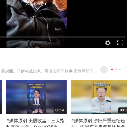
第一眼，看封面。了解权威信息，看真实新闻故事(互联网新闻信息服务许可证:51120170004)。
00:14
00:0
#媒体原创 美股收盘：三大指
#媒体原创 涉嫌严重违纪违
数集体大涨。SpaceX涨近
法，中国东方电气集团原党