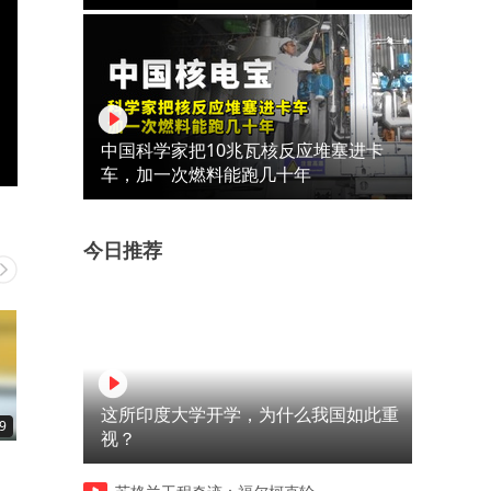
中国科学家把10兆瓦核反应堆塞进卡
车，加一次燃料能跑几十年
今日推荐
这所印度大学开学，为什么我国如此重
9
00:27
00:22
视？
#媒体原创 日本医院做开颅手
广岛“核爆日”81周年，高市
组
术切错部位，将50多岁女子健
苗重申“无核三原则”，美驻