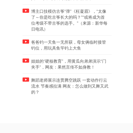
博主口技模仿古筝“弹”《枉凝眉》，“太像
了～你是吃古筝长大的吗？”“或将成为首
位考级不带古筝的选手。”（来源：新华每
日电讯）
爸爸钓一天鱼一无所获，母女俩临时接管
钓位，用玩具鱼竿钓上大鱼
姐姐的“硬核教育”，用黄瓜向弟弟演示“门
夹手”，网友：果然言传不如身教！
舞蹈老师展示连贯腾空跳跃 一套动作行云
流水 节奏感拉满 网友：怎么做到又舞又武
的？