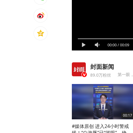
00:00
/
00:09
封面新闻
89.0万粉丝
00:17
#媒体原创 进入24小时警戒
线！“白海豚”已“闭眼”，确定