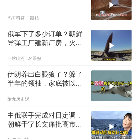
冯哥科普
1跟贴
俄军下了多少订单？朝鲜
导弹工厂建新厂房，火星
11让乌军印象深刻
一饮山河
24跟贴
伊朗养出白眼狼了？躲了
半年的领袖，家底被以色
列摸得一干二净
附允历史观
中俄联手完成对日定调，
朝鲜千字长文痛批高市，
就差李在明没动静