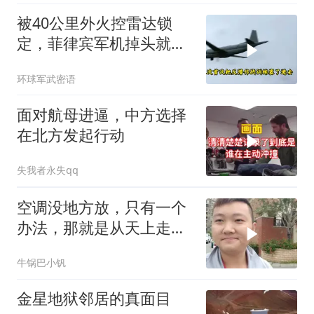
被40公里外火控雷达锁
定，菲律宾军机掉头就
跑，欧盟1500万也救不了
环球军武密语
场
面对航母进逼，中方选择
在北方发起行动
失我者永失qq
空调没地方放，只有一个
办法，那就是从天上走，
老师傅一招拿下
牛锅巴小钒
金星地狱邻居的真面目