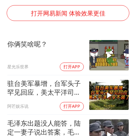
“不建议大家买深色蛋糕”
男子结婚8年3个女儿均非亲生
打开网易新闻 体验效果更佳
男子杀人后逃进深山21年活得像野人
985博士后被曝在妻子孕期出轨后续
你俩笑啥呢？
公司“上四休三”但要降薪1000元
47岁妈妈突然产女 26岁女儿：很震惊
星光乐世界
打开APP
如何把百年大党建设得更加坚强有力？
驻台美军暴增，台军头子
罕见回应，美太平洋司令
不装了！
阿芒娱乐说
打开APP
毛泽东出题没人能答，陆
定一妻子说出答案，毛主