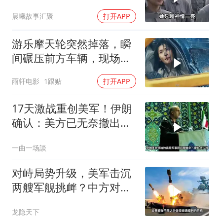
席听后高兴异常
晨曦故事汇聚
打开APP
游乐摩天轮突然掉落，瞬
间碾压前方车辆，现场状
况惊险万分
雨轩电影
1跟贴
打开APP
17天激战重创美军！伊朗
确认：美方已无奈撤出两
处军事基地
一曲一场談
对峙局势升级，美军击沉
两艘军舰挑衅？中方对美
亮出“杀手锏”
龙隐天下