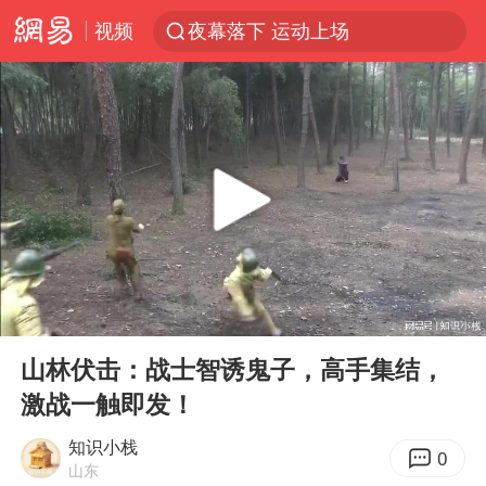
视频
夜幕落下 运动上场
美国将对多晶硅衍生品加征15%关税
泰交通部副部长回应中国人遭歧视手势
改名后的“青海拉面”店
勒沃库森U17主帅盛赞赵松源
台军“汉光秀”开场闹剧多
段绚竞因公牺牲 年仅44岁
00:00
04:04
1岁宝宝碰坏纸巾盒 宝妈被索赔924元
Play
Ent
full
女子开一天一夜空调后二氧化碳中毒
山林伏击：战士智诱鬼子，高手集结，
激战一触即发！
97岁英国奶奶飞上天再破吉尼斯纪录
“空调24小时开着更省电”不实
知识小栈
0
山东